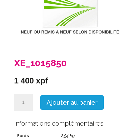
XE_1015850
1 400
xpf
quantité
Ajouter au panier
de
XE_1015850
Informations complémentaires
Poids
2,54 kg