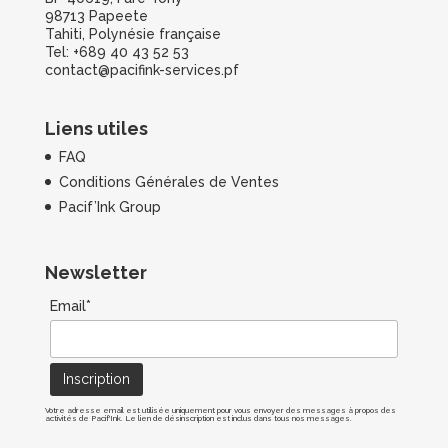
98713 Papeete
Tahiti, Polynésie française
Tel: +689 40 43 52 53
contact@pacifink-services.pf
Liens utiles
FAQ
Conditions Générales de Ventes
Pacif’Ink Group
Newsletter
Email*
Votre adresse email est utilisée uniquement pour vous envoyer des messages à propos des
activités de Pacif'Ink. Le lien de désinscription est inclus dans tous nos messages.