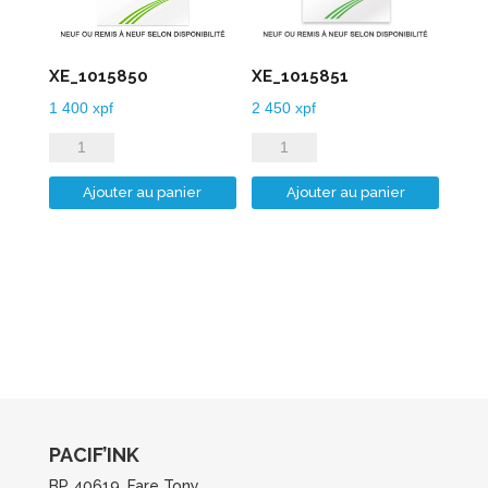
XE_1015850
XE_1015851
1 400
xpf
2 450
xpf
quantité
quantité
de
de
Ajouter au panier
Ajouter au panier
XE_1015850
XE_1015851
PACIF’INK
BP 40619, Fare Tony