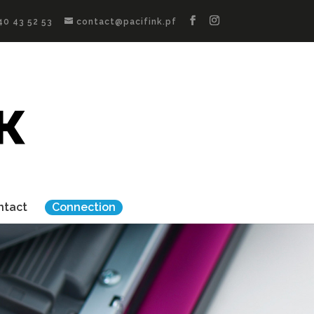
40 43 52 53
contact@pacifink.pf
ntact
Connection