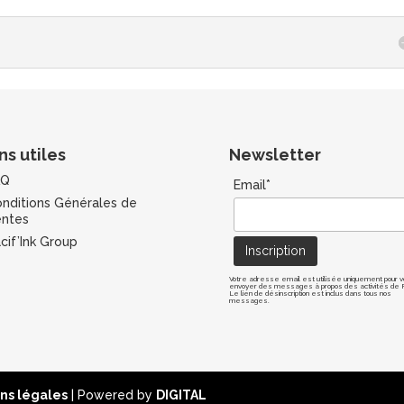
ns utiles
Newsletter
AQ
Email*
nditions Générales de
ntes
cif’Ink Group
Votre adresse email est utilisée uniquement pour v
envoyer des messages à propos des activités de Pa
Le lien de désinscription est inclus dans tous nos
messages.
ns légales
| Powered by
DIGITAL