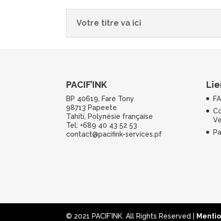
Votre titre va ici
PACIF’INK
Lie
BP 40619, Fare Tony
F
98713 Papeete
Co
Tahiti, Polynésie française
Ve
Tel: +689 40 43 52 53
Pa
contact@pacifink-services.pf
© 2021 PACIF’INK. All Rights Reserved |
Mentio