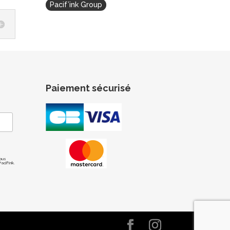
Pacif’ink Group
Paiement sécurisé
ous
cif'Ink.