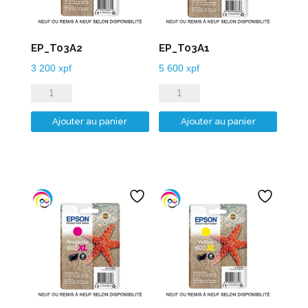
EP_T03A2
EP_T03A1
3 200
xpf
5 600
xpf
quantité
quantité
de
de
Ajouter au panier
Ajouter au panier
EP_T03A2
EP_T03A1