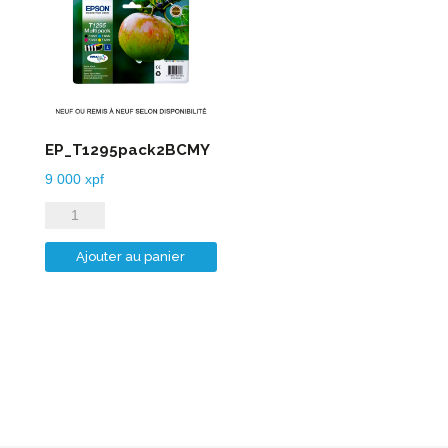
EP_T1295pack2BCMY
9 000
xpf
quantité
de
Ajouter au panier
EP_T1295pack2BCMY