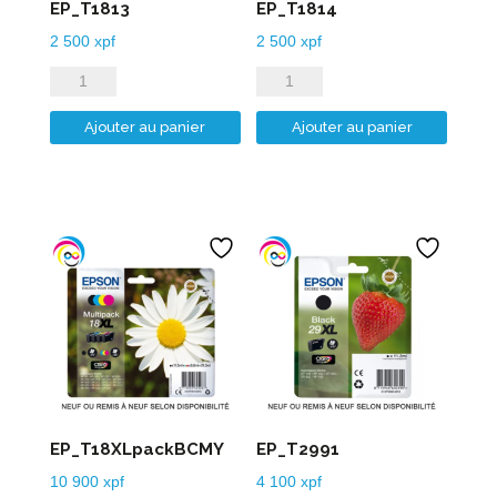
EP_T1813
EP_T1814
2 500
xpf
2 500
xpf
quantité
quantité
de
de
Ajouter au panier
Ajouter au panier
EP_T1813
EP_T1814
EP_T18XLpackBCMY
EP_T2991
10 900
xpf
4 100
xpf