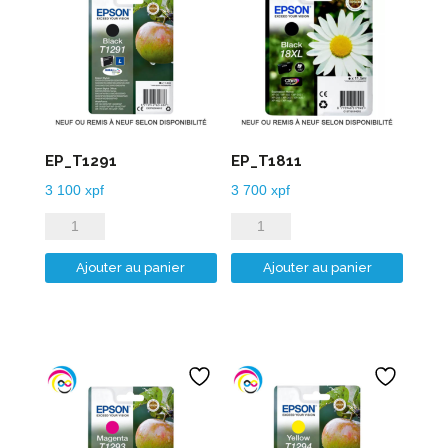
EP_T1291
EP_T1811
3 100
xpf
3 700
xpf
quantité
quantité
de
de
Ajouter au panier
Ajouter au panier
EP_T1291
EP_T1811