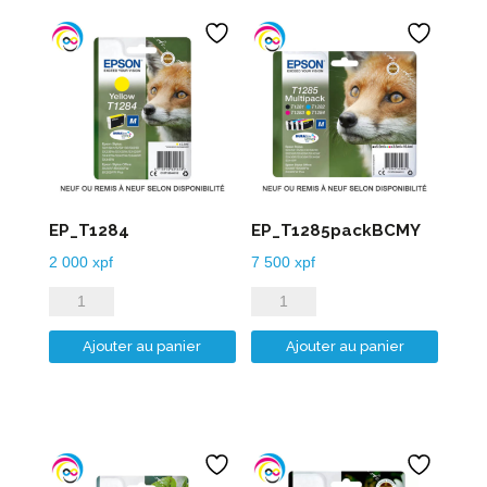
EP_T1284
EP_T1285packBCMY
2 000
xpf
7 500
xpf
quantité
quantité
de
de
Ajouter au panier
Ajouter au panier
EP_T1284
EP_T1285packBCMY