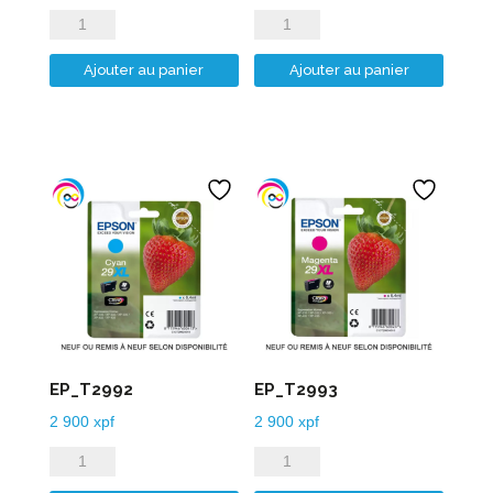
quantité
quantité
de
de
Ajouter au panier
Ajouter au panier
EP_T18XLpackBCMY
EP_T2991
EP_T2992
EP_T2993
2 900
xpf
2 900
xpf
quantité
quantité
de
de