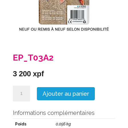
EP_T03A2
3 200
xpf
quantité
Ajouter au panier
de
EP_T03A2
Informations complémentaires
Poids
0,056 kg