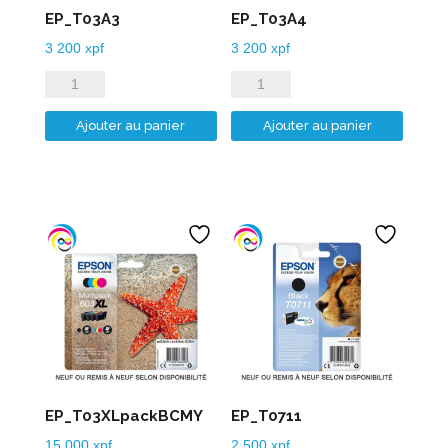
EP_T03A3
EP_T03A4
3 200
xpf
3 200
xpf
quantité
quantité
de
de
Ajouter au panier
Ajouter au panier
EP_T03A3
EP_T03A4
EP_T03XLpackBCMY
EP_T0711
15 000
xpf
2 500
xpf