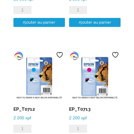
quantité
quantité
de
de
Ajouter au panier
Ajouter au panier
EP_T03XLpackBCMY
EP_T0711
EP_T0712
EP_T0713
2 200
xpf
2 200
xpf
quantité
quantité