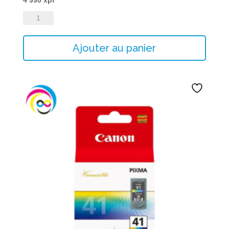
quantité
de
BR_LC-
Ajouter au panier
3219XLY