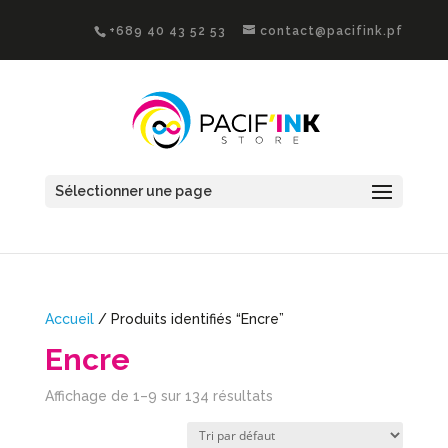
+689 40 43 52 53
contact@pacifink.pf
Sélectionner une page
Accueil
/ Produits identifiés “Encre”
Encre
Affichage de 1–9 sur 134 résultats