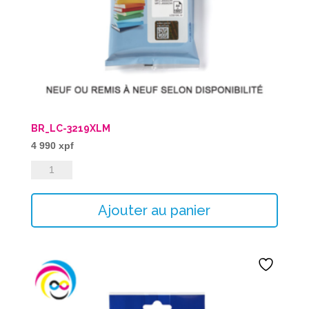
BR_LC-3219XLM
4 990
xpf
quantité
de
BR_LC-
Ajouter au panier
3219XLM