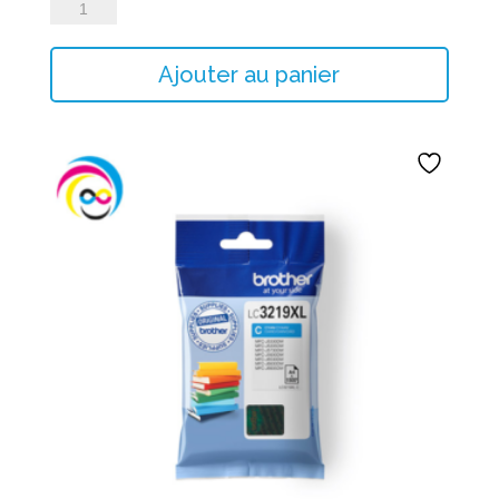
quantité
de
BR_LC-
Ajouter au panier
3219XLB