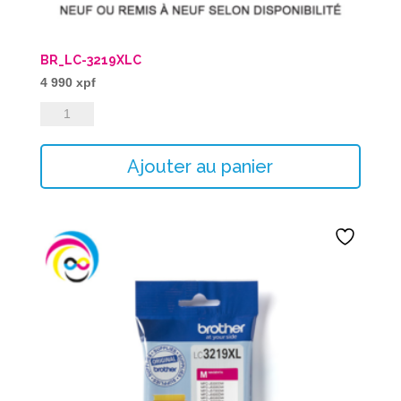
BR_LC-3219XLC
4 990
xpf
quantité
de
BR_LC-
Ajouter au panier
3219XLC