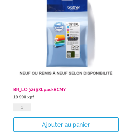
BR_LC-3219XLpackBCMY
19 990
xpf
quantité
de
BR_LC-
Ajouter au panier
3219XLpackBCMY