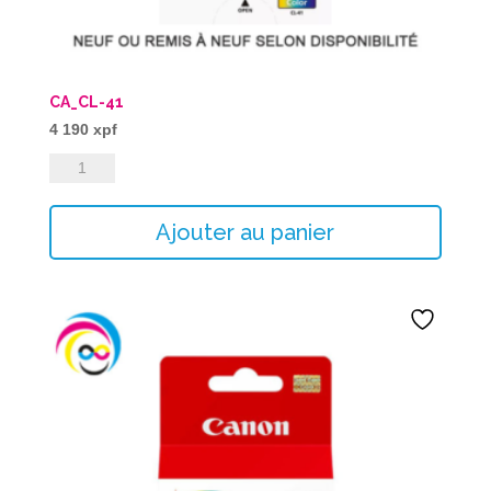
CA_CL-41
4 190
xpf
quantité
de
CA_CL-
Ajouter au panier
41