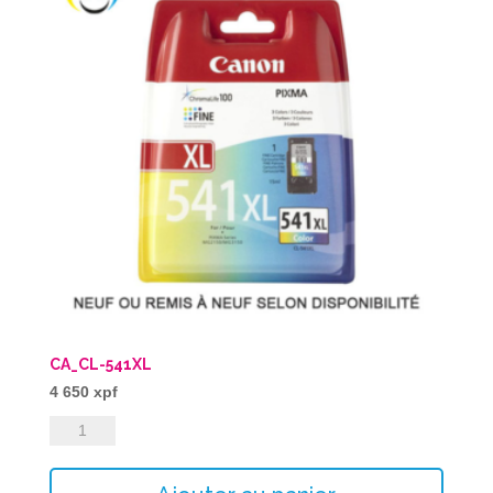
CA_CL-541XL
4 650
xpf
quantité
de
CA_CL-