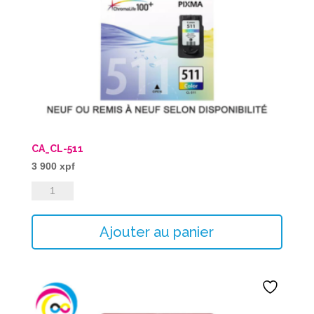
CA_CL-511
3 900
xpf
quantité
de
CA_CL-
Ajouter au panier
511