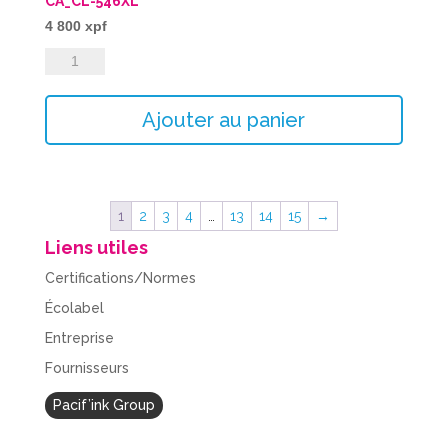
CA_CL-546XL
4 800
xpf
quantité
de
CA_CL-
Ajouter au panier
546XL
1
2
3
4
…
13
14
15
→
Liens utiles
Certifications/Normes
Écolabel
Entreprise
Fournisseurs
Pacif’ink Group