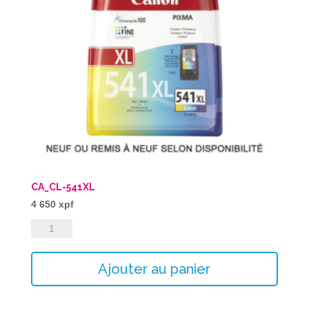
CA_CL-541XL
4 650
xpf
quantité
de
CA_CL-
Ajouter au panier
541XL