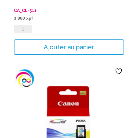
CA_CL-511
3 900
xpf
quantité
de
CA_CL-
Ajouter au panier
511