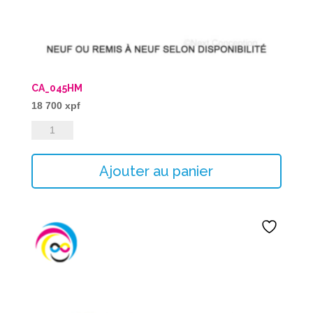
CA_045HM
18 700
xpf
quantité
de
CA_045HM
Ajouter au panier