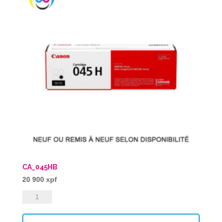
CA_045HB
20 900
xpf
quantité
de
CA_045HB