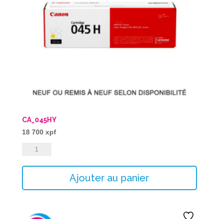
CA_045HY
18 700
xpf
quantité
de
CA_045HY
Ajouter au panier