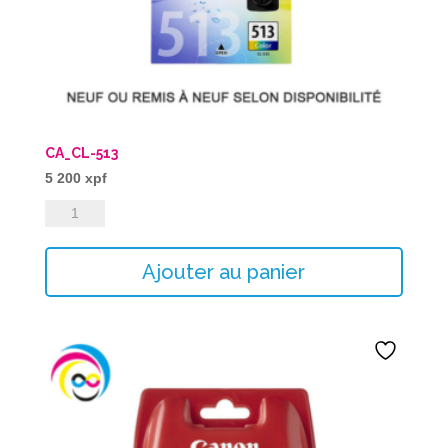
CA_CL-513
5 200
xpf
quantité
de
CA_CL-
Ajouter au panier
513