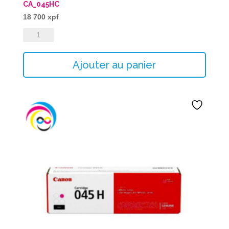
CA_045HC
18 700
xpf
quantité
de
CA_045HC
Ajouter au panier