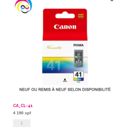
CA_CL-41
4 190
xpf
quantité
de