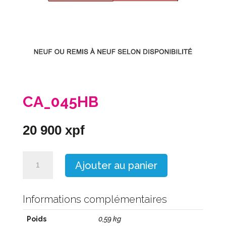
CA_045HB
20 900
xpf
quantité
Ajouter au panier
de
CA_045HB
Informations complémentaires
Poids
0,59 kg