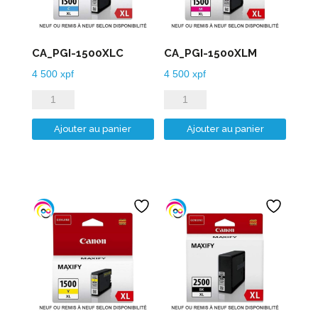
CA_PGI-1500XLC
CA_PGI-1500XLM
4 500
xpf
4 500
xpf
quantité
quantité
de
de
Ajouter au panier
Ajouter au panier
CA_PGI-
CA_PGI-
1500XLC
1500XLM