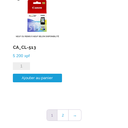
CA_CL-513
5 200
xpf
quantité
de
Ajouter au panier
CA_CL-
513
1
2
→