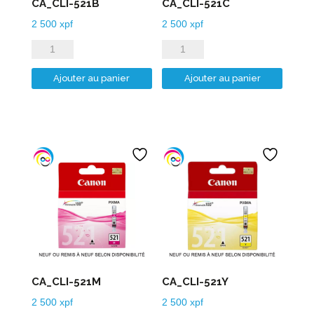
CA_CLI-521B
CA_CLI-521C
2 500
xpf
2 500
xpf
quantité
quantité
de
de
Ajouter au panier
Ajouter au panier
CA_CLI-
CA_CLI-
521B
521C
CA_CLI-521M
CA_CLI-521Y
2 500
xpf
2 500
xpf