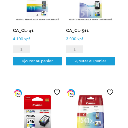
CA_CL-41
CA_CL-511
4 190
xpf
3 900
xpf
quantité
quantité
de
de
Ajouter au panier
Ajouter au panier
CA_CL-
CA_CL-
41
511