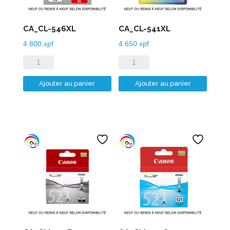
CA_CL-546XL
CA_CL-541XL
4 800
xpf
4 650
xpf
quantité
quantité
de
de
Ajouter au panier
Ajouter au panier
CA_CL-
CA_CL-
546XL
541XL