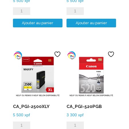
5 500
xpf
5 500
xpf
quantité
quantité
de
de
Ajouter au panier
Ajouter au panier
CA_PGI-
CA_PGI-
2500XLC
2500XLM
CA_PGI-2500XLY
CA_PGI-520PGB
5 500
xpf
3 300
xpf
quantité
quantité