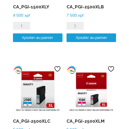
CA_PGI-1500XLY
CA_PGI-2500XLB
4 500
xpf
7 500
xpf
quantité
quantité
de
de
Ajouter au panier
Ajouter au panier
CA_PGI-
CA_PGI-
1500XLY
2500XLB
CA_PGI-2500XLC
CA_PGI-2500XLM