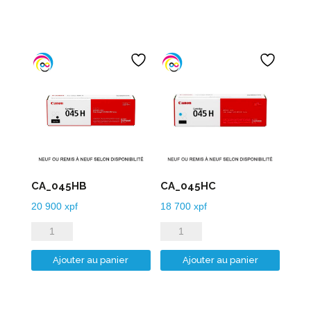
525PGB
580PGB
CA_045HB
CA_045HC
20 900
xpf
18 700
xpf
quantité
quantité
de
de
Ajouter au panier
Ajouter au panier
CA_045HB
CA_045HC