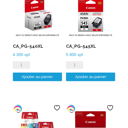
CA_PG-540XL
CA_PG-545XL
4 300
xpf
5 800
xpf
quantité
quantité
de
de
Ajouter au panier
Ajouter au panier
CA_PG-
CA_PG-
540XL
545XL