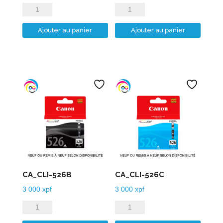
quantité
quantité
de
de
Ajouter au panier
Ajouter au panier
CA_CLI-
CA_CLI-
521M
521Y
CA_CLI-526B
CA_CLI-526C
3 000
xpf
3 000
xpf
quantité
quantité
de
de