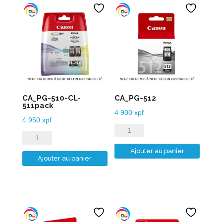
CA_PG-510-CL-
CA_PG-512
511pack
4 900
xpf
4 950
xpf
quantité
quantité
de
de
Ajouter au panier
CA_PG-
Ajouter au panier
CA_PG-
512
510-
CL-
511pack