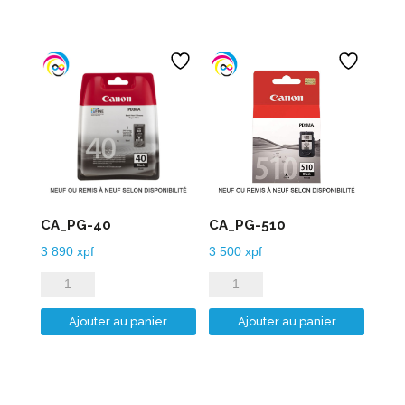
CA_PG-40
CA_PG-510
3 890
xpf
3 500
xpf
quantité
quantité
de
de
Ajouter au panier
Ajouter au panier
CA_PG-
CA_PG-
40
510