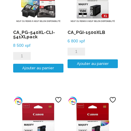
CA_PG-540XL-CLI-
CA_PGI-1500XLB
541XLpack
6 800
xpf
8 500
xpf
quantité
quantité
de
de
Ajouter au panier
CA_PGI-
Ajouter au panier
CA_PG-
1500XLB
540XL-
CLI-
541XLpack