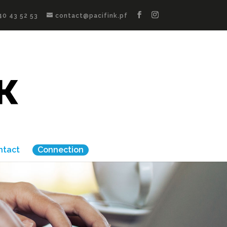
40 43 52 53
contact@pacifink.pf
ntact
Connection