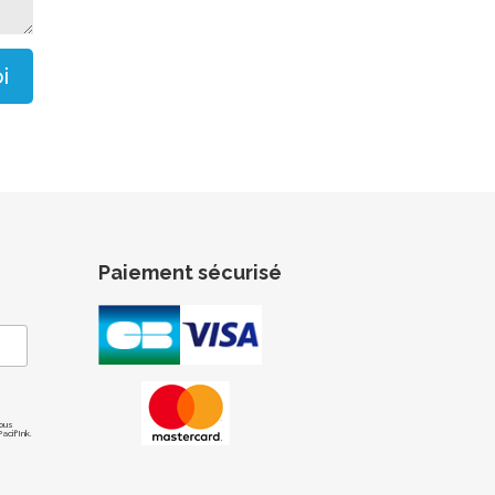
i
Paiement sécurisé
ous
cif'Ink.