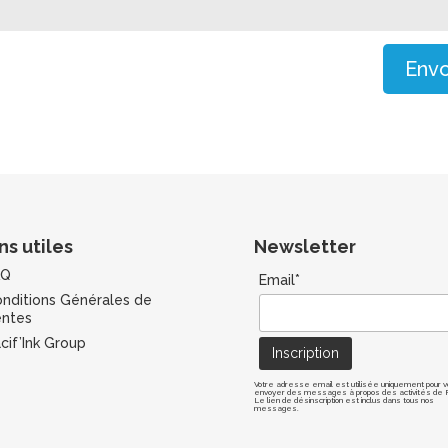
Envo
ns utiles
Newsletter
AQ
Email*
nditions Générales de
ntes
cif’Ink Group
Votre adresse email est utilisée uniquement pour v
envoyer des messages à propos des activités de Pa
Le lien de désinscription est inclus dans tous nos
messages.