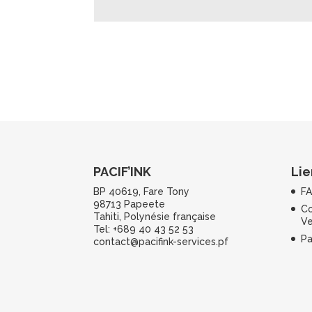
PACIF’INK
Lie
BP 40619, Fare Tony
F
98713 Papeete
Co
Tahiti, Polynésie française
Ve
Tel: +689 40 43 52 53
Pa
contact@pacifink-services.pf