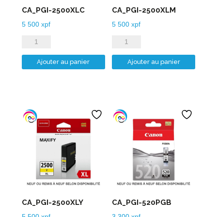
CA_PGI-2500XLC
CA_PGI-2500XLM
5 500
xpf
5 500
xpf
quantité
quantité
de
de
Ajouter au panier
Ajouter au panier
CA_PGI-
CA_PGI-
2500XLC
2500XLM
CA_PGI-2500XLY
CA_PGI-520PGB
5 500
xpf
3 300
xpf