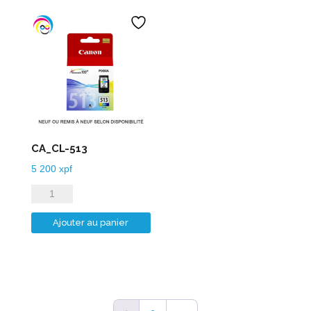
CA_CL-513
5 200
xpf
quantité
de
Ajouter au panier
CA_CL-
513