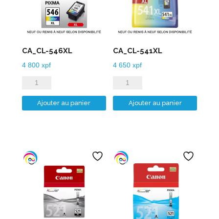
CA_CL-546XL
CA_CL-541XL
4 800
xpf
4 650
xpf
quantité
quantité
de
de
Ajouter au panier
Ajouter au panier
CA_CL-
CA_CL-
546XL
541XL