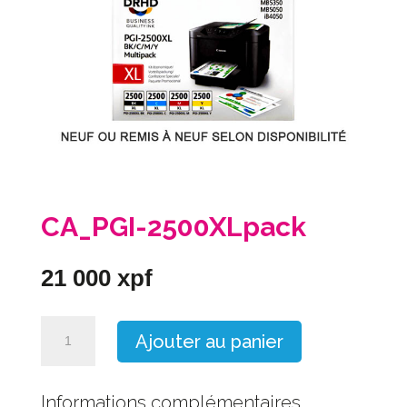
CA_PGI-2500XLpack
21 000
xpf
quantité
Ajouter au panier
de
CA_PGI-
2500XLpack
Informations complémentaires