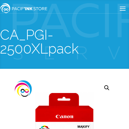
CA_PGI-
2500XLpack