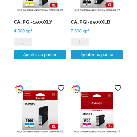
CA_PGI-1500XLY
CA_PGI-2500XLB
4 500
xpf
7 500
xpf
quantité
quantité
de
de
Ajouter au panier
Ajouter au panier
CA_PGI-
CA_PGI-
1500XLY
2500XLB