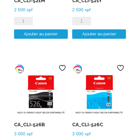
CA_CLI-521M
CA_CLI-521Y
2 500
xpf
2 500
xpf
quantité
quantité
de
de
Ajouter au panier
Ajouter au panier
CA_CLI-
CA_CLI-
521M
521Y
CA_CLI-526B
CA_CLI-526C
3 000
xpf
3 000
xpf