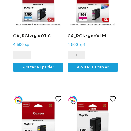
CA_PGI-1500XLC
CA_PGI-1500XLM
4 500
xpf
4 500
xpf
quantité
quantité
de
de
Ajouter au panier
Ajouter au panier
CA_PGI-
CA_PGI-
1500XLC
1500XLM