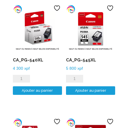
511pack
CA_PG-540XL
CA_PG-545XL
4 300
xpf
5 800
xpf
quantité
quantité
de
de
Ajouter au panier
Ajouter au panier
CA_PG-
CA_PG-
540XL
545XL