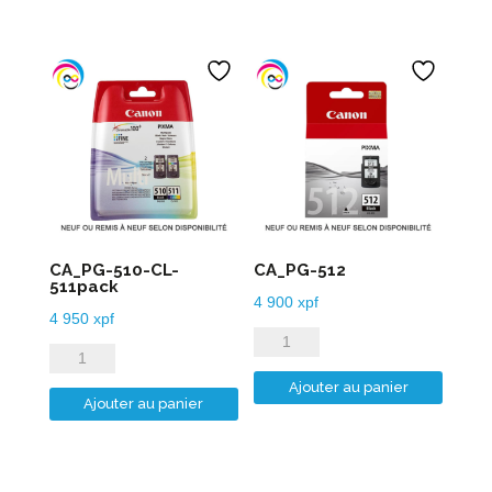
CA_PG-510-CL-
CA_PG-512
511pack
4 900
xpf
4 950
xpf
quantité
quantité
de
de
Ajouter au panier
CA_PG-
Ajouter au panier
CA_PG-
512
510-
CL-