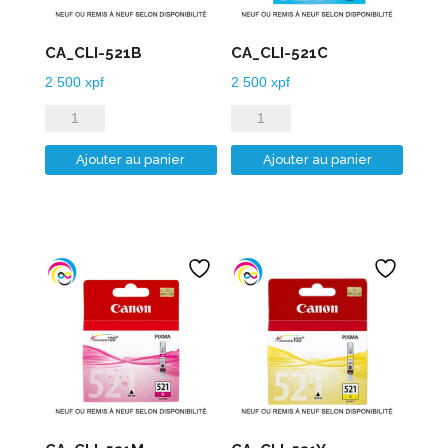
CA_CLI-521B
CA_CLI-521C
2 500
xpf
2 500
xpf
quantité
quantité
de
de
Ajouter au panier
Ajouter au panier
CA_CLI-
CA_CLI-
521B
521C