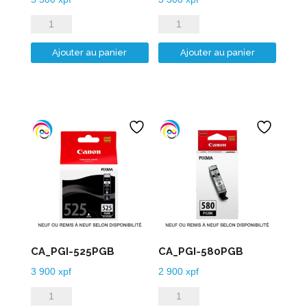
quantité
quantité
de
de
Ajouter au panier
Ajouter au panier
CA_PGI-
CA_PGI-
2500XLY
520PGB
CA_PGI-525PGB
CA_PGI-580PGB
3 900
xpf
2 900
xpf
quantité
quantité