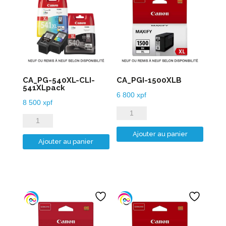
CA_PG-540XL-CLI-
CA_PGI-1500XLB
541XLpack
6 800
xpf
8 500
xpf
quantité
quantité
de
de
Ajouter au panier
CA_PGI-
Ajouter au panier
CA_PG-
1500XLB
540XL-
CLI-
541XLpack