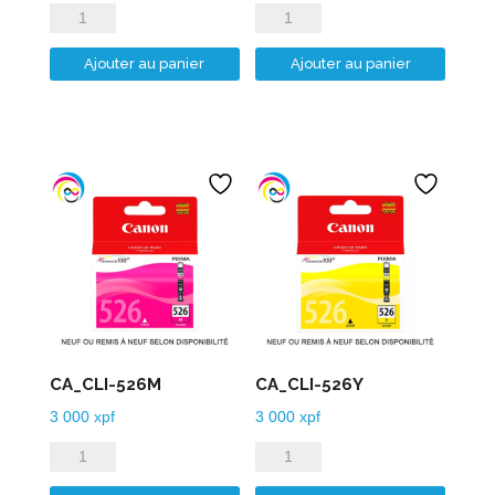
quantité
quantité
de
de
Ajouter au panier
Ajouter au panier
CA_CLI-
CA_CLI-
526B
526C
CA_CLI-526M
CA_CLI-526Y
3 000
xpf
3 000
xpf
quantité
quantité
de
de