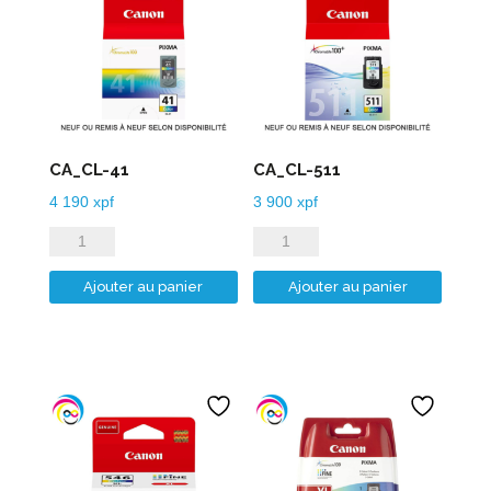
CA_CL-41
CA_CL-511
4 190
xpf
3 900
xpf
quantité
quantité
de
de
Ajouter au panier
Ajouter au panier
CA_CL-
CA_CL-
41
511