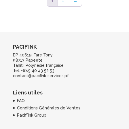
1
2
→
PACIF’INK
BP 40619, Fare Tony
98713 Papeete
Tahiti, Polynésie française
Tel: +689 40 43 52 53
contact@pacifink-services.pf
Liens utiles
FAQ
Conditions Générales de Ventes
Pacif’Ink Group