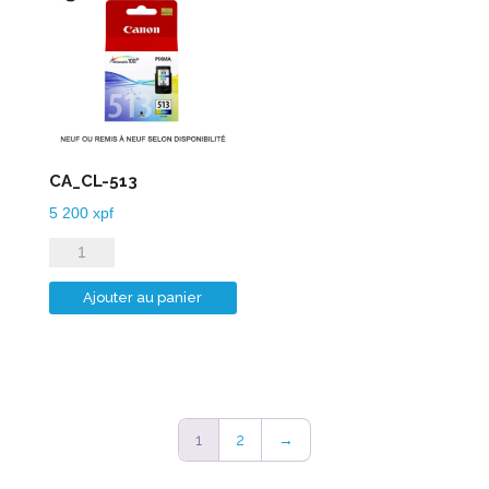
CA_CL-513
5 200
xpf
quantité
de
Ajouter au panier
CA_CL-
513
1
2
→