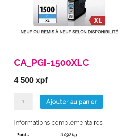
CA_PGI-1500XLC
4 500
xpf
quantité
Ajouter au panier
de
CA_PGI-
1500XLC
Informations complémentaires
Poids
0,092 kg