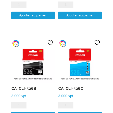
quantité
quantité
de
de
Ajouter au panier
Ajouter au panier
CA_CLI-
CA_CLI-
521M
521Y
CA_CLI-526B
CA_CLI-526C
3 000
xpf
3 000
xpf
quantité
quantité
de
de