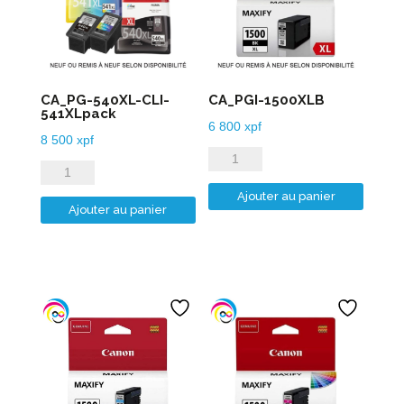
CA_PG-540XL-CLI-
CA_PGI-1500XLB
541XLpack
6 800
xpf
8 500
xpf
quantité
quantité
de
de
Ajouter au panier
CA_PGI-
Ajouter au panier
CA_PG-
1500XLB
540XL-
CLI-
541XLpack