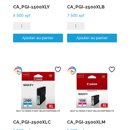
CA_PGI-1500XLY
CA_PGI-2500XLB
4 500
xpf
7 500
xpf
quantité
quantité
de
de
Ajouter au panier
Ajouter au panier
CA_PGI-
CA_PGI-
1500XLY
2500XLB
CA_PGI-2500XLC
CA_PGI-2500XLM