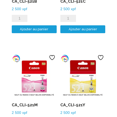
CA_CLI-521B
CA_CLI-521C
2 500
xpf
2 500
xpf
quantité
quantité
de
de
Ajouter au panier
Ajouter au panier
CA_CLI-
CA_CLI-
521B
521C
CA_CLI-521M
CA_CLI-521Y
2 500
xpf
2 500
xpf