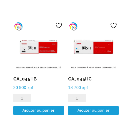
525PGB
580PGB
CA_045HB
CA_045HC
20 900
xpf
18 700
xpf
quantité
quantité
de
de
Ajouter au panier
Ajouter au panier
CA_045HB
CA_045HC