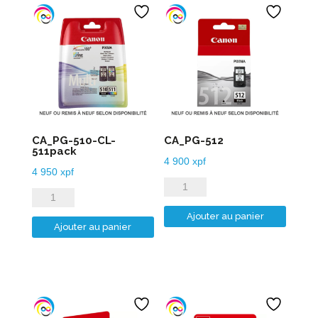
CA_PG-510-CL-
CA_PG-512
511pack
4 900
xpf
4 950
xpf
quantité
quantité
de
de
Ajouter au panier
CA_PG-
Ajouter au panier
CA_PG-
512
510-
CL-
511pack