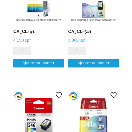
CA_CL-41
CA_CL-511
4 190
xpf
3 900
xpf
quantité
quantité
de
de
Ajouter au panier
Ajouter au panier
CA_CL-
CA_CL-
41
511