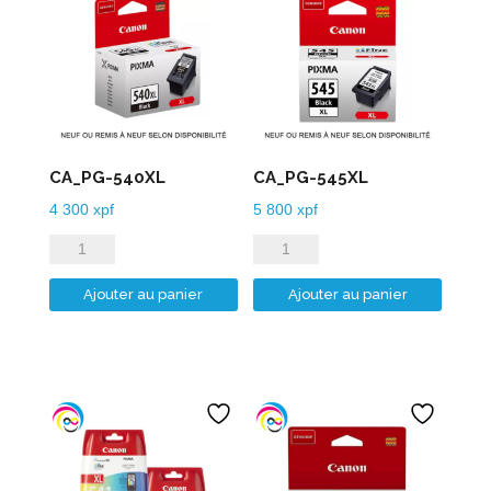
CA_PG-540XL
CA_PG-545XL
4 300
xpf
5 800
xpf
quantité
quantité
de
de
Ajouter au panier
Ajouter au panier
CA_PG-
CA_PG-
540XL
545XL