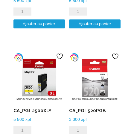
5 500
xpf
5 500
xpf
quantité
quantité
de
de
Ajouter au panier
Ajouter au panier
CA_PGI-
CA_PGI-
2500XLC
2500XLM
CA_PGI-2500XLY
CA_PGI-520PGB
5 500
xpf
3 300
xpf
quantité
quantité