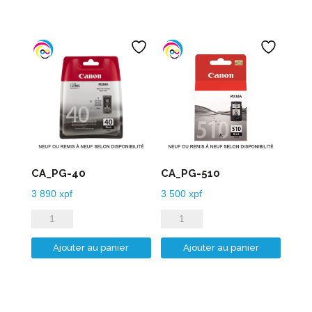
CA_PG-40
CA_PG-510
3 890
xpf
3 500
xpf
quantité
quantité
de
de
Ajouter au panier
Ajouter au panier
CA_PG-
CA_PG-
40
510