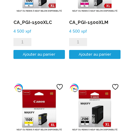
CA_PGI-1500XLC
CA_PGI-1500XLM
4 500
xpf
4 500
xpf
quantité
quantité
de
de
Ajouter au panier
Ajouter au panier
CA_PGI-
CA_PGI-
1500XLC
1500XLM