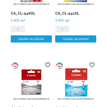
CA_CL-546XL
CA_CL-541XL
4 800
xpf
4 650
xpf
quantité
quantité
de
de
Ajouter au panier
Ajouter au panier
CA_CL-
CA_CL-
546XL
541XL