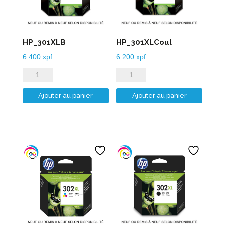
HP_301XLB
HP_301XLCoul
6 400
xpf
6 200
xpf
quantité
quantité
de
de
Ajouter au panier
Ajouter au panier
HP_301XLB
HP_301XLCoul