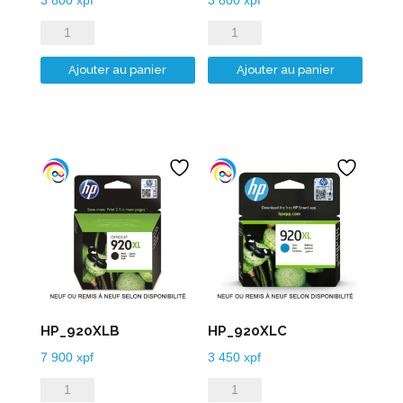
quantité
quantité
de
de
Ajouter au panier
Ajouter au panier
HP_912XLM
HP_912XLY
HP_920XLB
HP_920XLC
7 900
xpf
3 450
xpf
quantité
quantité