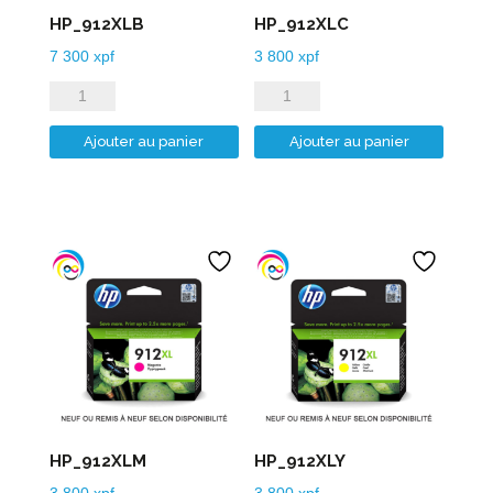
HP_912XLB
HP_912XLC
7 300
xpf
3 800
xpf
quantité
quantité
de
de
Ajouter au panier
Ajouter au panier
HP_912XLB
HP_912XLC
HP_912XLM
HP_912XLY
3 800
xpf
3 800
xpf