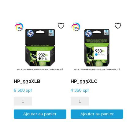
HP_932XLB
HP_933XLC
6 500
xpf
4 350
xpf
quantité
quantité
de
de
Ajouter au panier
Ajouter au panier
HP_932XLB
HP_933XLC