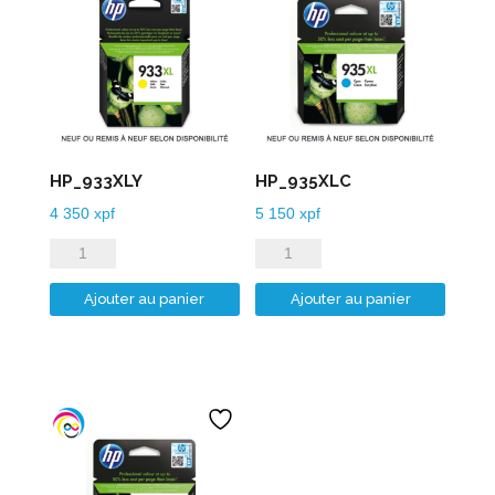
HP_933XLY
HP_935XLC
4 350
xpf
5 150
xpf
quantité
quantité
de
de
Ajouter au panier
Ajouter au panier
HP_933XLY
HP_935XLC