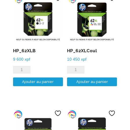
HP_62XLB
HP_62XLCoul
9 600
xpf
10 450
xpf
quantité
quantité
de
de
Ajouter au panier
Ajouter au panier
HP_62XLB
HP_62XLCoul