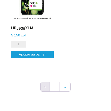
HP_935XLM
5 150
xpf
quantité
de
Ajouter au panier
HP_935XLM
1
2
→