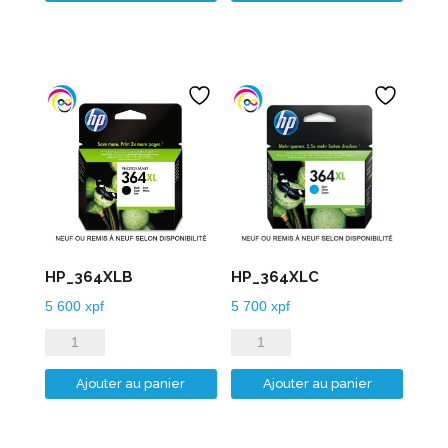
HP_364XLB
HP_364XLC
5 600
xpf
5 700
xpf
quantité
quantité
de
de
Ajouter au panier
Ajouter au panier
HP_364XLB
HP_364XLC