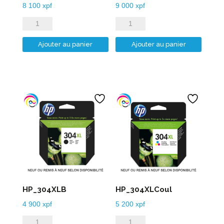
8 100
xpf
9 000
xpf
quantité
quantité
de
de
Ajouter au panier
Ajouter au panier
HP_303XLB
HP_303XLCoul
HP_304XLB
HP_304XLCoul
4 900
xpf
5 200
xpf
quantité
quantité