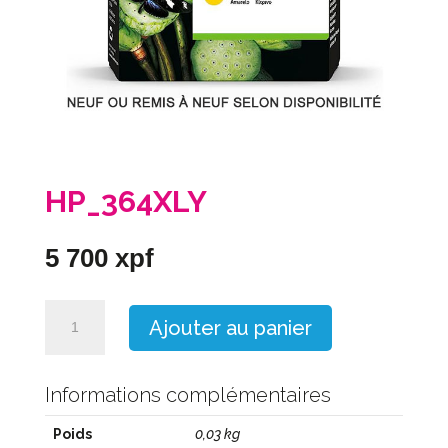
HP_364XLY
5 700
xpf
quantité
Ajouter au panier
de
HP_364XLY
Informations complémentaires
Poids
0,03 kg