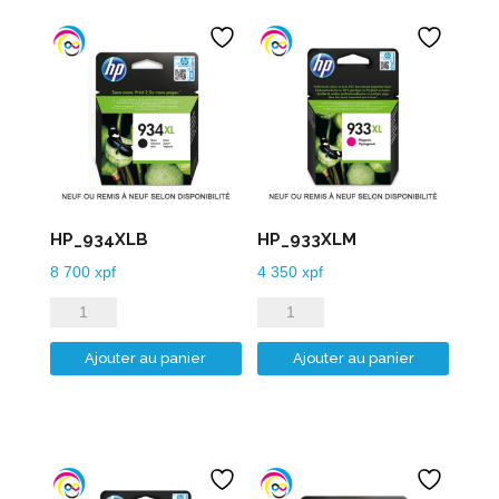
HP_934XLB
HP_933XLM
8 700
xpf
4 350
xpf
quantité
quantité
de
de
Ajouter au panier
Ajouter au panier
HP_934XLB
HP_933XLM