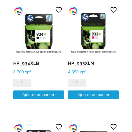
HP_934XLB
HP_933XLM
8 700
xpf
4 350
xpf
quantité
quantité
de
de
Ajouter au panier
Ajouter au panier
HP_934XLB
HP_933XLM