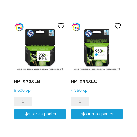
HP_932XLB
HP_933XLC
6 500
xpf
4 350
xpf
quantité
quantité
de
de
Ajouter au panier
Ajouter au panier
HP_932XLB
HP_933XLC