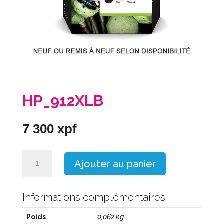
HP_912XLB
7 300
xpf
quantité
Ajouter au panier
de
HP_912XLB
Informations complémentaires
Poids
0,062 kg