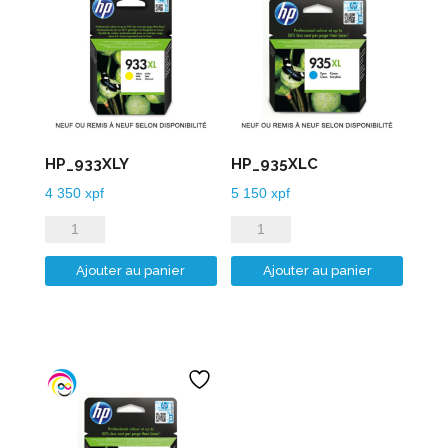
HP_933XLY
HP_935XLC
4 350
xpf
5 150
xpf
quantité
quantité
de
de
Ajouter au panier
Ajouter au panier
HP_933XLY
HP_935XLC