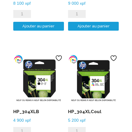
8 100
xpf
9 000
xpf
quantité
quantité
de
de
Ajouter au panier
Ajouter au panier
HP_303XLB
HP_303XLCoul
HP_304XLB
HP_304XLCoul
4 900
xpf
5 200
xpf
quantité
quantité