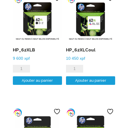
HP_62XLB
HP_62XLCoul
9 600
xpf
10 450
xpf
quantité
quantité
de
de
Ajouter au panier
Ajouter au panier
HP_62XLB
HP_62XLCoul