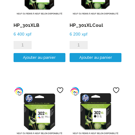
HP_301XLB
HP_301XLCoul
6 400
xpf
6 200
xpf
quantité
quantité
de
de
Ajouter au panier
Ajouter au panier
HP_301XLB
HP_301XLCoul