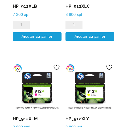
HP_912XLB
HP_912XLC
7 300
xpf
3 800
xpf
quantité
quantité
de
de
Ajouter au panier
Ajouter au panier
HP_912XLB
HP_912XLC
HP_912XLM
HP_912XLY
3 800
xpf
3 800
xpf