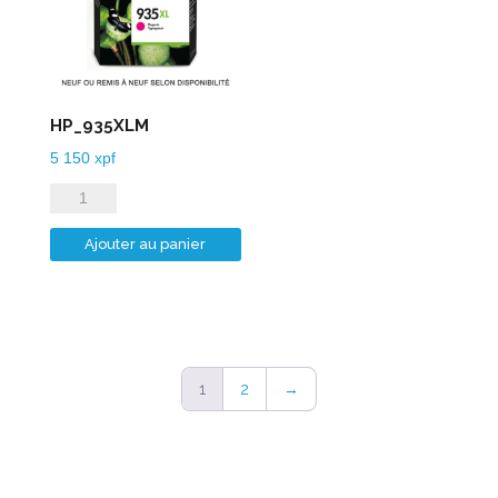
HP_935XLM
5 150
xpf
quantité
de
Ajouter au panier
HP_935XLM
1
2
→