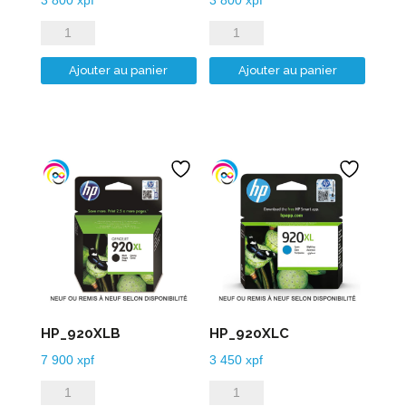
quantité
quantité
de
de
Ajouter au panier
Ajouter au panier
HP_912XLM
HP_912XLY
HP_920XLB
HP_920XLC
7 900
xpf
3 450
xpf
quantité
quantité