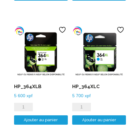
HP_364XLB
HP_364XLC
5 600
xpf
5 700
xpf
quantité
quantité
de
de
Ajouter au panier
Ajouter au panier
HP_364XLB
HP_364XLC