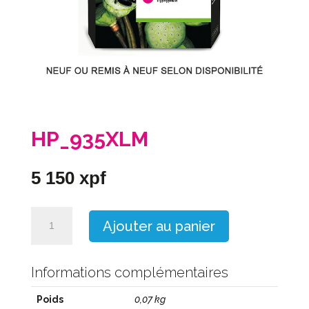
HP_935XLM
5 150
xpf
quantité
Ajouter au panier
de
HP_935XLM
Informations complémentaires
Poids
0,07 kg