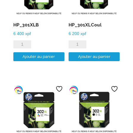
HP_301XLB
HP_301XLCoul
6 400
xpf
6 200
xpf
quantité
quantité
de
de
Ajouter au panier
Ajouter au panier
HP_301XLB
HP_301XLCoul