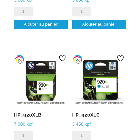
quantité
quantité
de
de
Ajouter au panier
Ajouter au panier
HP_912XLM
HP_912XLY
HP_920XLB
HP_920XLC
7 900
xpf
3 450
xpf
quantité
quantité