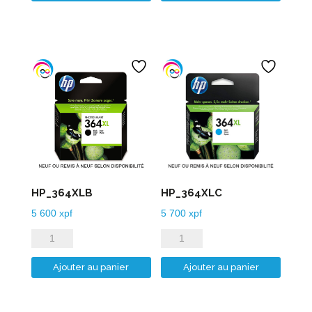
HP_364XLB
HP_364XLC
5 600
xpf
5 700
xpf
quantité
quantité
de
de
Ajouter au panier
Ajouter au panier
HP_364XLB
HP_364XLC