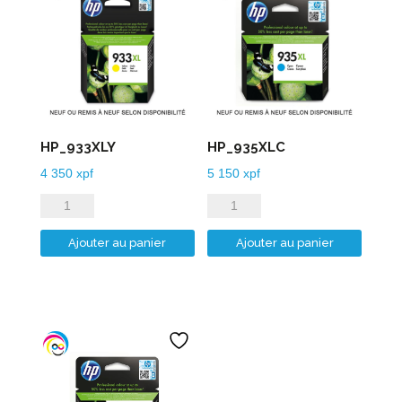
HP_933XLY
HP_935XLC
4 350
xpf
5 150
xpf
quantité
quantité
de
de
Ajouter au panier
Ajouter au panier
HP_933XLY
HP_935XLC