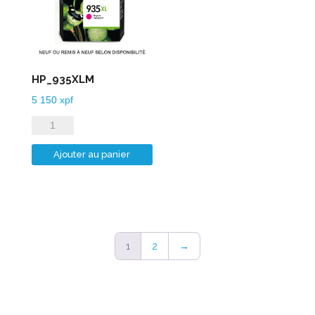
HP_935XLM
5 150
xpf
quantité
de
Ajouter au panier
HP_935XLM
1
2
→