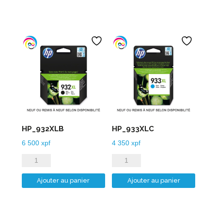
HP_932XLB
HP_933XLC
6 500
xpf
4 350
xpf
quantité
quantité
de
de
Ajouter au panier
Ajouter au panier
HP_932XLB
HP_933XLC