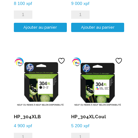
8 100
xpf
9 000
xpf
quantité
quantité
de
de
Ajouter au panier
Ajouter au panier
HP_303XLB
HP_303XLCoul
HP_304XLB
HP_304XLCoul
4 900
xpf
5 200
xpf
quantité
quantité