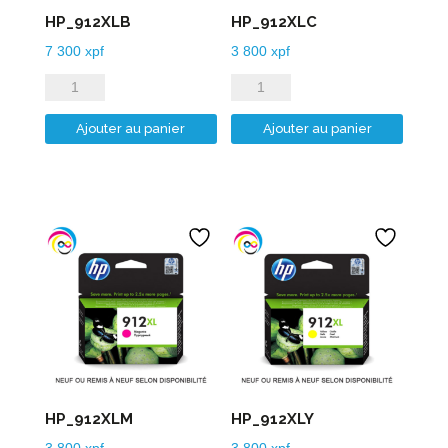
HP_912XLB
HP_912XLC
7 300
xpf
3 800
xpf
quantité
quantité
de
de
Ajouter au panier
Ajouter au panier
HP_912XLB
HP_912XLC
HP_912XLM
HP_912XLY
3 800
xpf
3 800
xpf