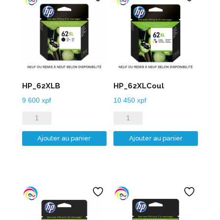
HP_62XLB
HP_62XLCoul
9 600
xpf
10 450
xpf
quantité
quantité
de
de
Ajouter au panier
Ajouter au panier
HP_62XLB
HP_62XLCoul