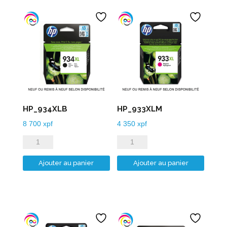
HP_934XLB
HP_933XLM
8 700
xpf
4 350
xpf
quantité
quantité
de
de
Ajouter au panier
Ajouter au panier
HP_934XLB
HP_933XLM