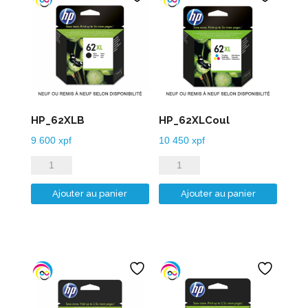
HP_62XLB
HP_62XLCoul
9 600
xpf
10 450
xpf
quantité
quantité
de
de
Ajouter au panier
Ajouter au panier
HP_62XLB
HP_62XLCoul