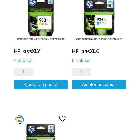
HP_933XLY
HP_935XLC
4 350
xpf
5 150
xpf
quantité
quantité
de
de
Ajouter au panier
Ajouter au panier
HP_933XLY
HP_935XLC