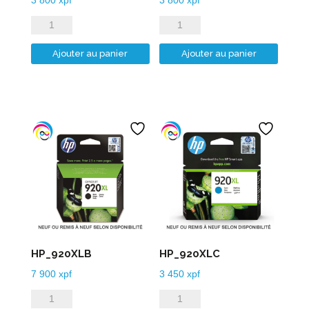
quantité
quantité
de
de
Ajouter au panier
Ajouter au panier
HP_912XLM
HP_912XLY
HP_920XLB
HP_920XLC
7 900
xpf
3 450
xpf
quantité
quantité