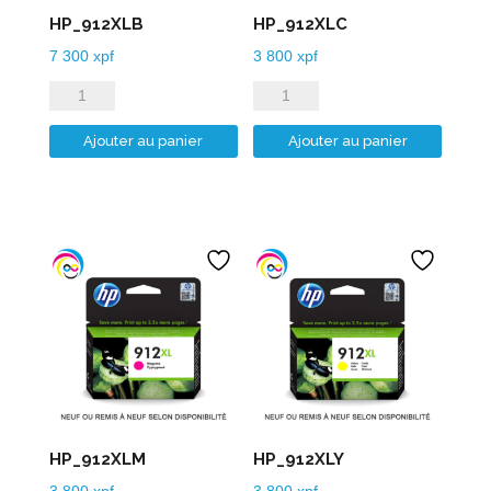
HP_912XLB
HP_912XLC
7 300
xpf
3 800
xpf
quantité
quantité
de
de
Ajouter au panier
Ajouter au panier
HP_912XLB
HP_912XLC
HP_912XLM
HP_912XLY
3 800
xpf
3 800
xpf