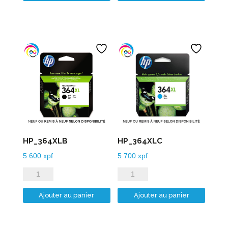
HP_364XLB
HP_364XLC
5 600
xpf
5 700
xpf
quantité
quantité
de
de
Ajouter au panier
Ajouter au panier
HP_364XLB
HP_364XLC