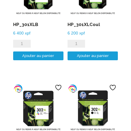
HP_301XLB
HP_301XLCoul
6 400
xpf
6 200
xpf
quantité
quantité
de
de
Ajouter au panier
Ajouter au panier
HP_301XLB
HP_301XLCoul