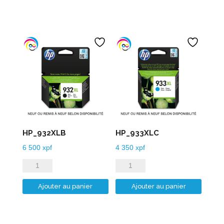
HP_932XLB
HP_933XLC
6 500
xpf
4 350
xpf
quantité
quantité
de
de
Ajouter au panier
Ajouter au panier
HP_932XLB
HP_933XLC