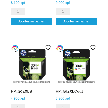
8 100
xpf
9 000
xpf
quantité
quantité
de
de
Ajouter au panier
Ajouter au panier
HP_303XLB
HP_303XLCoul
HP_304XLB
HP_304XLCoul
4 900
xpf
5 200
xpf
quantité
quantité