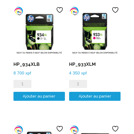
HP_934XLB
HP_933XLM
8 700
xpf
4 350
xpf
quantité
quantité
de
de
Ajouter au panier
Ajouter au panier
HP_934XLB
HP_933XLM