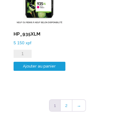
HP_935XLM
5 150
xpf
quantité
de
Ajouter au panier
HP_935XLM
1
2
→