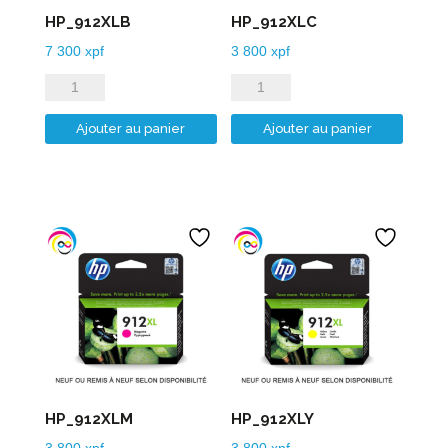
HP_912XLB
HP_912XLC
7 300
xpf
3 800
xpf
quantité
quantité
de
de
Ajouter au panier
Ajouter au panier
HP_912XLB
HP_912XLC
HP_912XLM
HP_912XLY
3 800
xpf
3 800
xpf