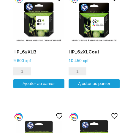
HP_62XLB
HP_62XLCoul
9 600
xpf
10 450
xpf
quantité
quantité
de
de
Ajouter au panier
Ajouter au panier
HP_62XLB
HP_62XLCoul