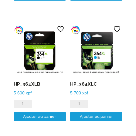
HP_364XLB
HP_364XLC
5 600
xpf
5 700
xpf
quantité
quantité
de
de
Ajouter au panier
Ajouter au panier
HP_364XLB
HP_364XLC