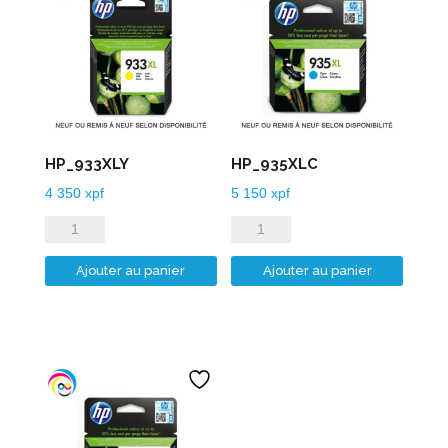
HP_933XLY
HP_935XLC
4 350
xpf
5 150
xpf
quantité
quantité
de
de
Ajouter au panier
Ajouter au panier
HP_933XLY
HP_935XLC