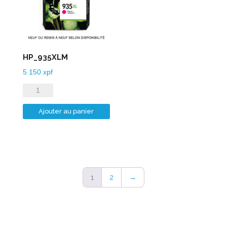
HP_935XLM
5 150
xpf
quantité
de
Ajouter au panier
HP_935XLM
1
2
→