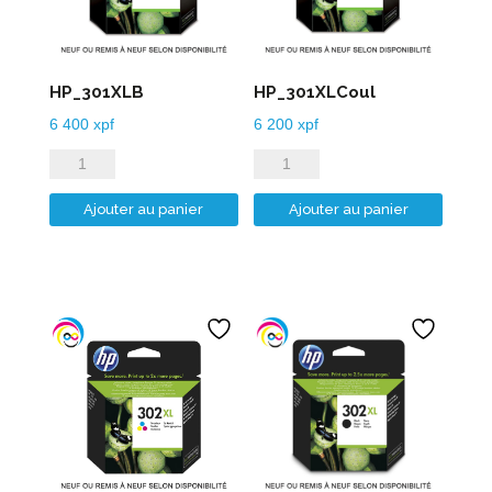
HP_301XLB
HP_301XLCoul
6 400
xpf
6 200
xpf
quantité
quantité
de
de
Ajouter au panier
Ajouter au panier
HP_301XLB
HP_301XLCoul