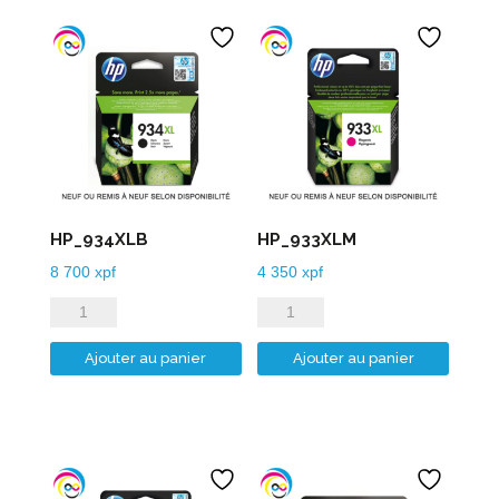
HP_934XLB
HP_933XLM
8 700
xpf
4 350
xpf
quantité
quantité
de
de
Ajouter au panier
Ajouter au panier
HP_934XLB
HP_933XLM