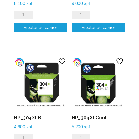
8 100
xpf
9 000
xpf
quantité
quantité
de
de
Ajouter au panier
Ajouter au panier
HP_303XLB
HP_303XLCoul
HP_304XLB
HP_304XLCoul
4 900
xpf
5 200
xpf
quantité
quantité