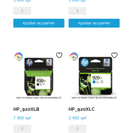
quantité
quantité
de
de
Ajouter au panier
Ajouter au panier
HP_912XLM
HP_912XLY
HP_920XLB
HP_920XLC
7 900
xpf
3 450
xpf
quantité
quantité