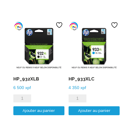
HP_932XLB
HP_933XLC
6 500
xpf
4 350
xpf
quantité
quantité
de
de
Ajouter au panier
Ajouter au panier
HP_932XLB
HP_933XLC