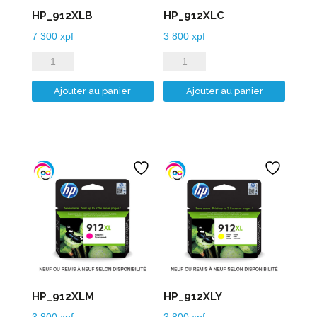
HP_912XLB
HP_912XLC
7 300
xpf
3 800
xpf
quantité
quantité
de
de
Ajouter au panier
Ajouter au panier
HP_912XLB
HP_912XLC
HP_912XLM
HP_912XLY
3 800
xpf
3 800
xpf