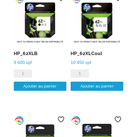
HP_62XLB
HP_62XLCoul
9 600
xpf
10 450
xpf
quantité
quantité
de
de
Ajouter au panier
Ajouter au panier
HP_62XLB
HP_62XLCoul