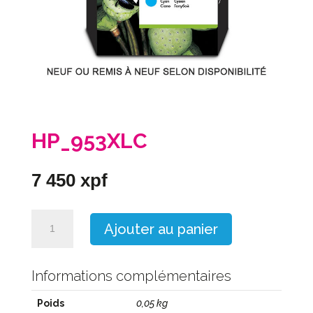
HP_953XLC
7 450
xpf
quantité
Ajouter au panier
de
HP_953XLC
Informations complémentaires
Poids
0,05 kg