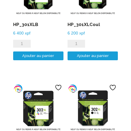
HP_301XLB
HP_301XLCoul
6 400
xpf
6 200
xpf
quantité
quantité
de
de
Ajouter au panier
Ajouter au panier
HP_301XLB
HP_301XLCoul