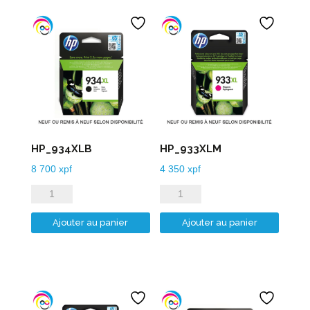
HP_934XLB
HP_933XLM
8 700
xpf
4 350
xpf
quantité
quantité
de
de
Ajouter au panier
Ajouter au panier
HP_934XLB
HP_933XLM