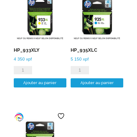
HP_933XLY
HP_935XLC
4 350
xpf
5 150
xpf
quantité
quantité
de
de
Ajouter au panier
Ajouter au panier
HP_933XLY
HP_935XLC