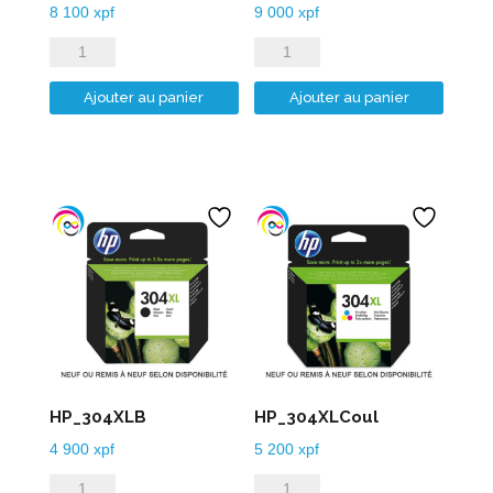
8 100
xpf
9 000
xpf
quantité
quantité
de
de
Ajouter au panier
Ajouter au panier
HP_303XLB
HP_303XLCoul
HP_304XLB
HP_304XLCoul
4 900
xpf
5 200
xpf
quantité
quantité