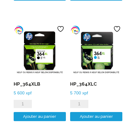
HP_364XLB
HP_364XLC
5 600
xpf
5 700
xpf
quantité
quantité
de
de
Ajouter au panier
Ajouter au panier
HP_364XLB
HP_364XLC