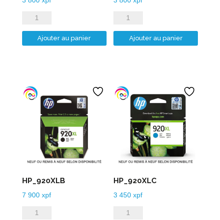
quantité
quantité
de
de
Ajouter au panier
Ajouter au panier
HP_912XLM
HP_912XLY
HP_920XLB
HP_920XLC
7 900
xpf
3 450
xpf
quantité
quantité