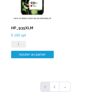
HP_935XLM
5 150
xpf
quantité
de
Ajouter au panier
HP_935XLM
1
2
→