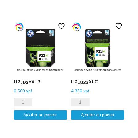
HP_932XLB
HP_933XLC
6 500
xpf
4 350
xpf
quantité
quantité
de
de
Ajouter au panier
Ajouter au panier
HP_932XLB
HP_933XLC