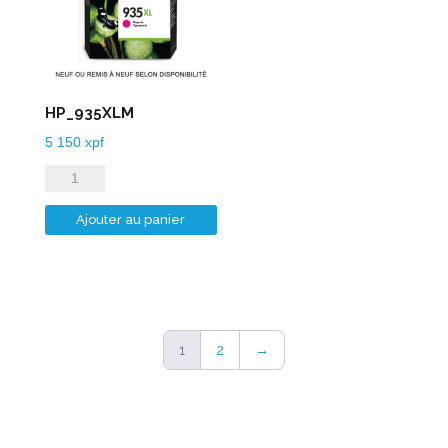
HP_935XLM
5 150
xpf
quantité
de
Ajouter au panier
HP_935XLM
1
2
→