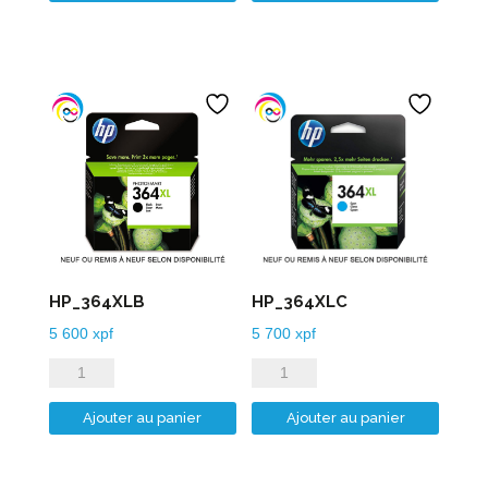
HP_364XLB
HP_364XLC
5 600
xpf
5 700
xpf
quantité
quantité
de
de
Ajouter au panier
Ajouter au panier
HP_364XLB
HP_364XLC