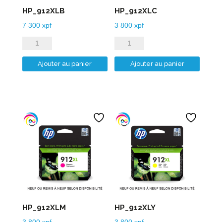
HP_912XLB
HP_912XLC
7 300
xpf
3 800
xpf
quantité
quantité
de
de
Ajouter au panier
Ajouter au panier
HP_912XLB
HP_912XLC
HP_912XLM
HP_912XLY
3 800
xpf
3 800
xpf