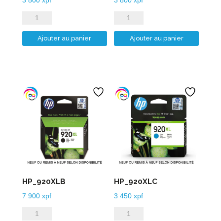
quantité
quantité
de
de
Ajouter au panier
Ajouter au panier
HP_912XLM
HP_912XLY
HP_920XLB
HP_920XLC
7 900
xpf
3 450
xpf
quantité
quantité