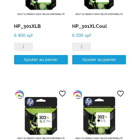
HP_301XLB
HP_301XLCoul
6 400
xpf
6 200
xpf
quantité
quantité
de
de
Ajouter au panier
Ajouter au panier
HP_301XLB
HP_301XLCoul