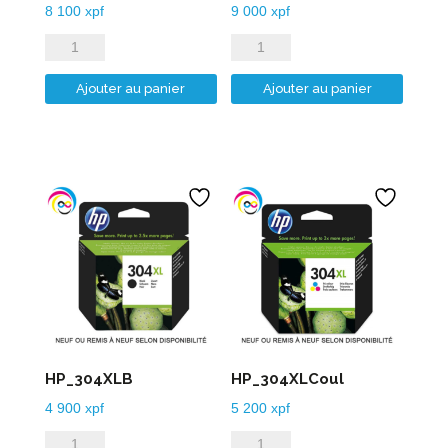
8 100
xpf
9 000
xpf
quantité
quantité
de
de
Ajouter au panier
Ajouter au panier
HP_303XLB
HP_303XLCoul
HP_304XLB
HP_304XLCoul
4 900
xpf
5 200
xpf
quantité
quantité