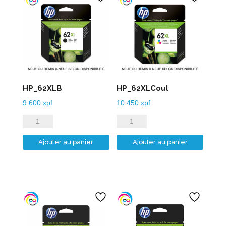
HP_62XLB
HP_62XLCoul
9 600
xpf
10 450
xpf
quantité
quantité
de
de
Ajouter au panier
Ajouter au panier
HP_62XLB
HP_62XLCoul