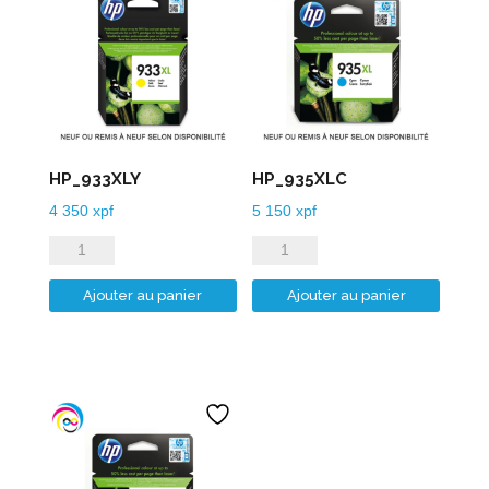
HP_933XLY
HP_935XLC
4 350
xpf
5 150
xpf
quantité
quantité
de
de
Ajouter au panier
Ajouter au panier
HP_933XLY
HP_935XLC