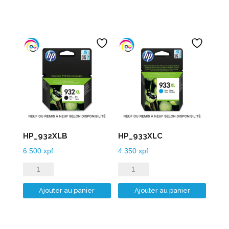
HP_932XLB
HP_933XLC
6 500
xpf
4 350
xpf
quantité
quantité
de
de
Ajouter au panier
Ajouter au panier
HP_932XLB
HP_933XLC