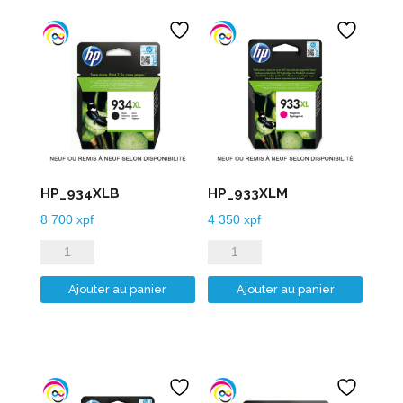
HP_934XLB
HP_933XLM
8 700
xpf
4 350
xpf
quantité
quantité
de
de
Ajouter au panier
Ajouter au panier
HP_934XLB
HP_933XLM