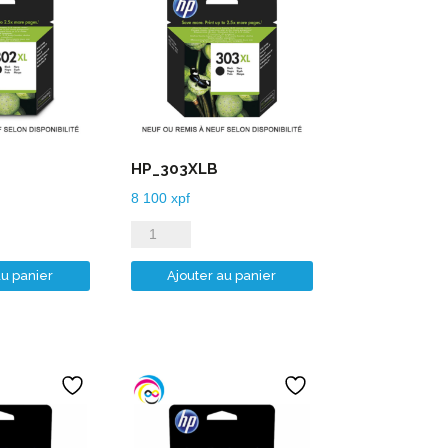
HP_303XLB
8 100
xpf
quantité
de
au panier
Ajouter au panier
HP_303XLB