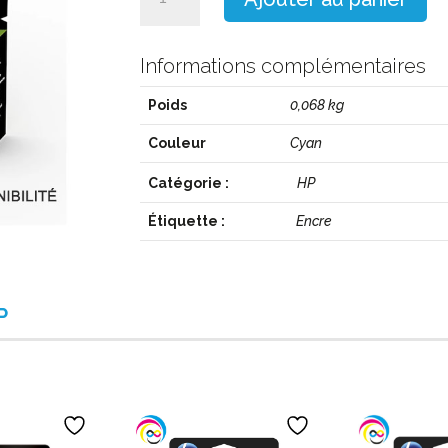
de
HP_963XLC
Informations complémentaires
Poids
0,068 kg
Couleur
Cyan
Catégorie :
HP
Étiquette :
Encre
P