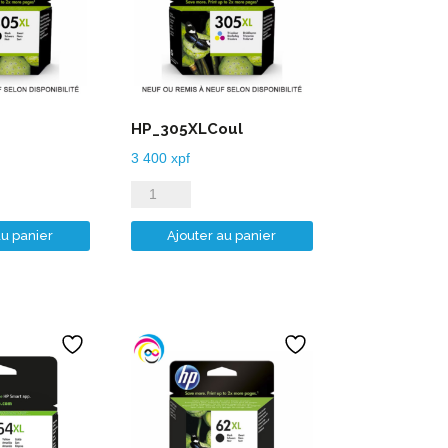
HP_305XLCoul
3 400
xpf
quantité
de
au panier
Ajouter au panier
HP_305XLCoul