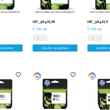
HP_364XLM
HP_364XLY
5 700
xpf
5 700
xpf
quantité
quantité
de
de
au panier
Ajouter au panier
Ajouter 
HP_364XLM
HP_364XLY