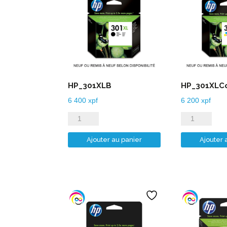
HP_301XLB
HP_301XLC
6 400
xpf
6 200
xpf
quantité
quantité
de
de
Ajouter au panier
Ajouter 
HP_301XLB
HP_301XLCou