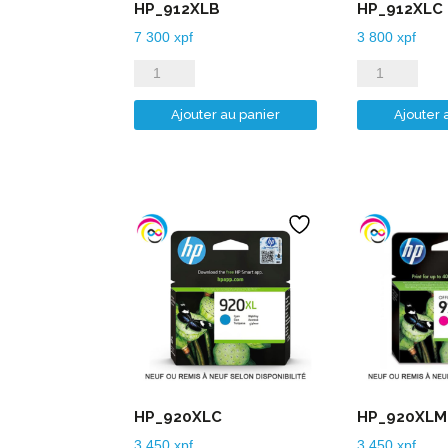
HP_912XLB
HP_912XLC
7 300
xpf
3 800
xpf
quantité
quantité
de
de
Ajouter au panier
Ajouter 
HP_912XLB
HP_912XLC
HP_920XLC
HP_920XLM
3 450
xpf
3 450
xpf