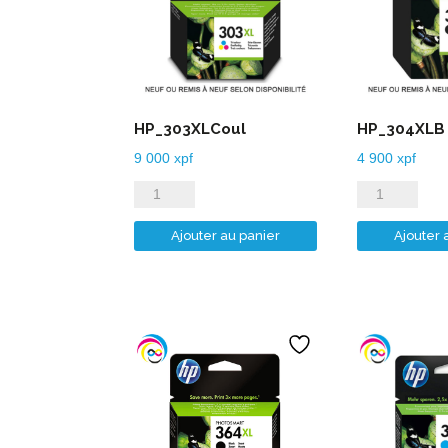
HP_303XLCoul
HP_304XLB
9 000
xpf
4 900
xpf
quantité
quantité
de
de
Ajouter au panier
Ajouter 
HP_303XLCoul
HP_304XLB