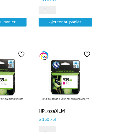
quantité
de
au panier
Ajouter au panier
HP_933XLC
HP_935XLM
5 150
xpf
quantité