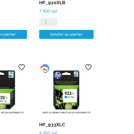
HP_920XLB
7 900
xpf
quantité
de
au panier
Ajouter au panier
HP_920XLB
HP_933XLC
4 350
xpf