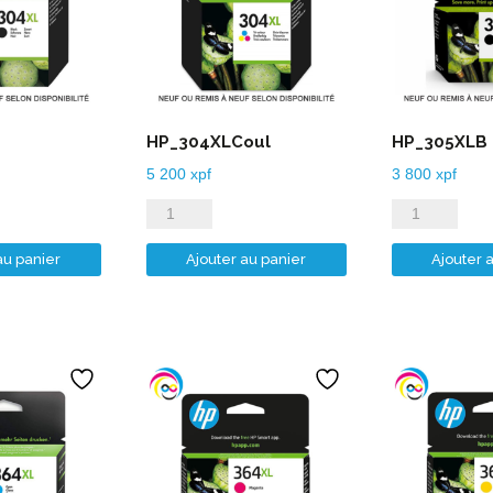
HP_304XLCoul
HP_305XLB
5 200
xpf
3 800
xpf
quantité
quantité
de
de
au panier
Ajouter au panier
Ajouter 
HP_304XLCoul
HP_305XLB