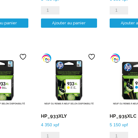
quantité
quantité
de
de
au panier
Ajouter au panier
Ajouter 
HP_920XLY
HP_932XLB
HP_933XLY
HP_935XLC
4 350
xpf
5 150
xpf
quantité
quantité