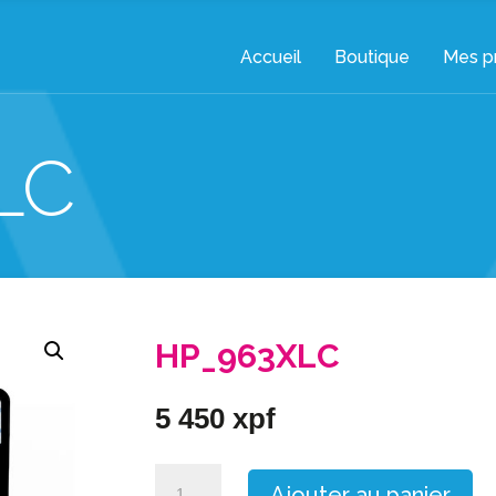
Accueil
Boutique
Mes pr
LC
HP_963XLC
5 450
xpf
quantité
Ajouter au panier