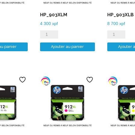
HP_903XLM
HP_903XLB
4 300
xpf
8 700
xpf
quantité
quantité
de
de
au panier
Ajouter au panier
Ajouter 
HP_903XLM
HP_903XLB