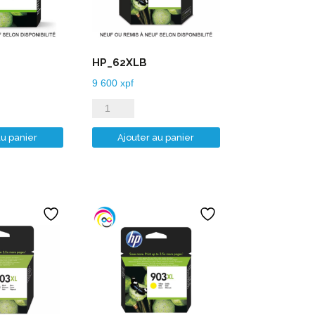
HP_62XLB
9 600
xpf
quantité
de
au panier
Ajouter au panier
HP_62XLB