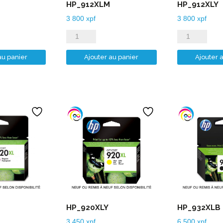
HP_912XLM
HP_912XLY
3 800
xpf
3 800
xpf
quantité
quantité
de
de
au panier
Ajouter au panier
Ajouter 
HP_912XLM
HP_912XLY
HP_920XLY
HP_932XLB
3 450
xpf
6 500
xpf