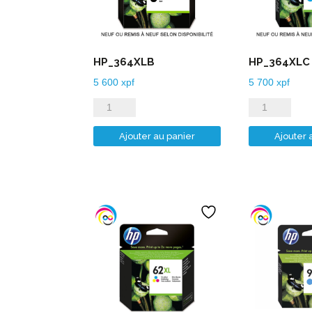
HP_364XLB
HP_364XLC
5 600
xpf
5 700
xpf
quantité
quantité
de
de
Ajouter au panier
Ajouter 
HP_364XLB
HP_364XLC