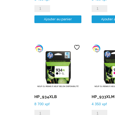
quantité
quantité
de
de
Ajouter au panier
Ajouter 
HP_920XLC
HP_920XLM
HP_934XLB
HP_933XLM
8 700
xpf
4 350
xpf
quantité
quantité