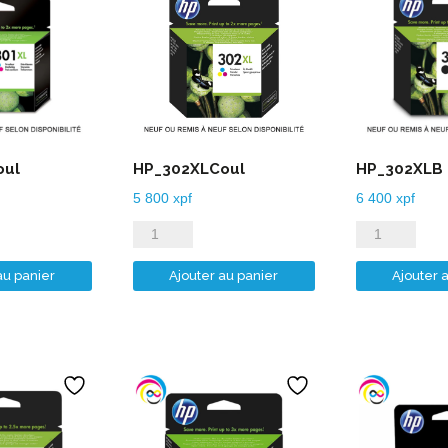
oul
HP_302XLCoul
HP_302XLB
5 800
xpf
6 400
xpf
quantité
quantité
de
de
au panier
Ajouter au panier
Ajouter 
l
HP_302XLCoul
HP_302XLB