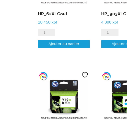
HP_62XLCoul
HP_903XLC
10 450
xpf
4 300
xpf
quantité
quantité
de
de
Ajouter au panier
Ajouter 
HP_62XLCoul
HP_903XLC