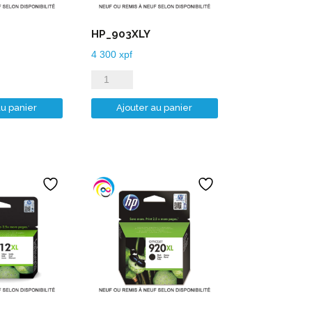
HP_903XLY
4 300
xpf
quantité
de
au panier
Ajouter au panier
HP_903XLY