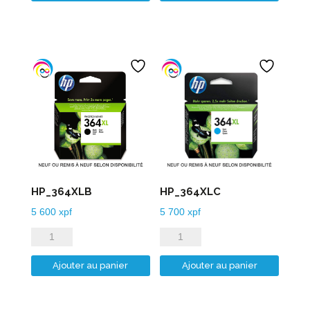
HP_364XLB
HP_364XLC
5 600
xpf
5 700
xpf
quantité
quantité
de
de
Ajouter au panier
Ajouter au panier
HP_364XLB
HP_364XLC