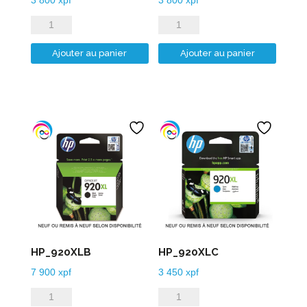
quantité
quantité
de
de
Ajouter au panier
Ajouter au panier
HP_912XLM
HP_912XLY
HP_920XLB
HP_920XLC
7 900
xpf
3 450
xpf
quantité
quantité