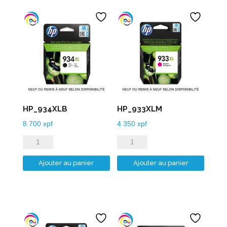
HP_934XLB
HP_933XLM
8 700
xpf
4 350
xpf
quantité
quantité
de
de
Ajouter au panier
Ajouter au panier
HP_934XLB
HP_933XLM