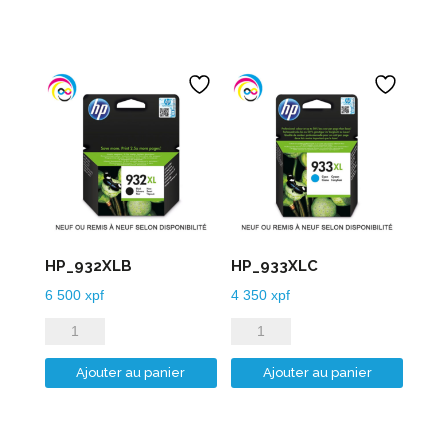
HP_932XLB
HP_933XLC
6 500
xpf
4 350
xpf
quantité
quantité
de
de
Ajouter au panier
Ajouter au panier
HP_932XLB
HP_933XLC