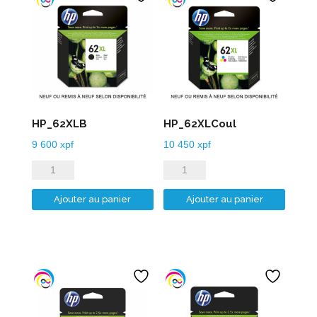
HP_62XLB
HP_62XLCoul
9 600
xpf
10 450
xpf
quantité
quantité
de
de
Ajouter au panier
Ajouter au panier
HP_62XLB
HP_62XLCoul