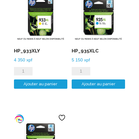
HP_933XLY
HP_935XLC
4 350
xpf
5 150
xpf
quantité
quantité
de
de
Ajouter au panier
Ajouter au panier
HP_933XLY
HP_935XLC