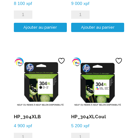
8 100
xpf
9 000
xpf
quantité
quantité
de
de
Ajouter au panier
Ajouter au panier
HP_303XLB
HP_303XLCoul
HP_304XLB
HP_304XLCoul
4 900
xpf
5 200
xpf
quantité
quantité