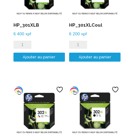
HP_301XLB
HP_301XLCoul
6 400
xpf
6 200
xpf
quantité
quantité
de
de
Ajouter au panier
Ajouter au panier
HP_301XLB
HP_301XLCoul