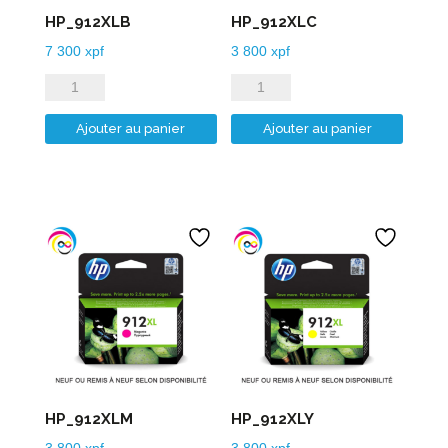
HP_912XLB
HP_912XLC
7 300
xpf
3 800
xpf
quantité
quantité
de
de
Ajouter au panier
Ajouter au panier
HP_912XLB
HP_912XLC
HP_912XLM
HP_912XLY
3 800
xpf
3 800
xpf