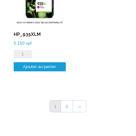
HP_935XLM
5 150
xpf
quantité
de
Ajouter au panier
HP_935XLM
1
2
→