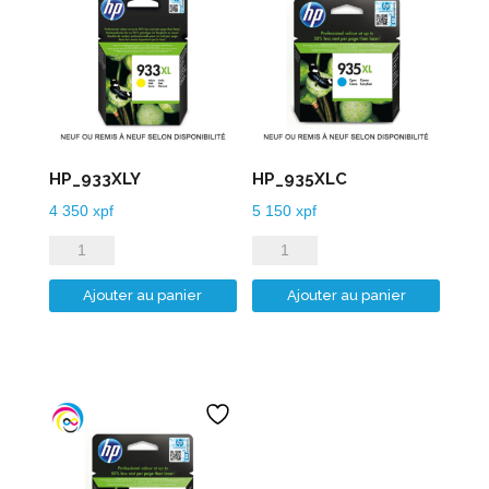
HP_933XLY
HP_935XLC
4 350
xpf
5 150
xpf
quantité
quantité
de
de
Ajouter au panier
Ajouter au panier
HP_933XLY
HP_935XLC