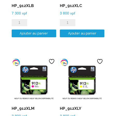
HP_912XLB
HP_912XLC
7 300
xpf
3 800
xpf
quantité
quantité
de
de
Ajouter au panier
Ajouter au panier
HP_912XLB
HP_912XLC
HP_912XLM
HP_912XLY
3 800
xpf
3 800
xpf