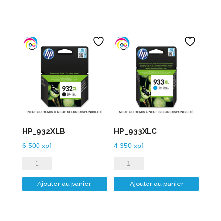
HP_932XLB
HP_933XLC
6 500
xpf
4 350
xpf
quantité
quantité
de
de
Ajouter au panier
Ajouter au panier
HP_932XLB
HP_933XLC