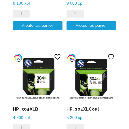
8 100
xpf
9 000
xpf
quantité
quantité
de
de
Ajouter au panier
Ajouter au panier
HP_303XLB
HP_303XLCoul
HP_304XLB
HP_304XLCoul
4 900
xpf
5 200
xpf
quantité
quantité