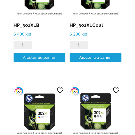
HP_301XLB
HP_301XLCoul
6 400
xpf
6 200
xpf
quantité
quantité
de
de
Ajouter au panier
Ajouter au panier
HP_301XLB
HP_301XLCoul