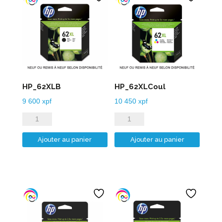
HP_62XLB
HP_62XLCoul
9 600
xpf
10 450
xpf
quantité
quantité
de
de
Ajouter au panier
Ajouter au panier
HP_62XLB
HP_62XLCoul