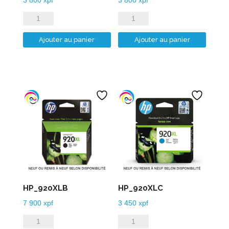
quantité
quantité
de
de
Ajouter au panier
Ajouter au panier
HP_912XLM
HP_912XLY
HP_920XLB
HP_920XLC
7 900
xpf
3 450
xpf
quantité
quantité