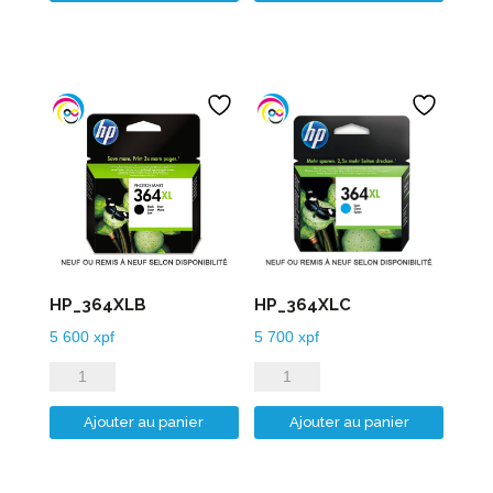
HP_364XLB
HP_364XLC
5 600
xpf
5 700
xpf
quantité
quantité
de
de
Ajouter au panier
Ajouter au panier
HP_364XLB
HP_364XLC