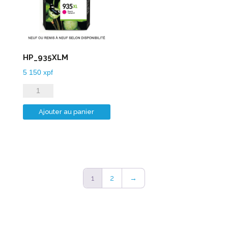
HP_935XLM
5 150
xpf
quantité
de
Ajouter au panier
HP_935XLM
1
2
→