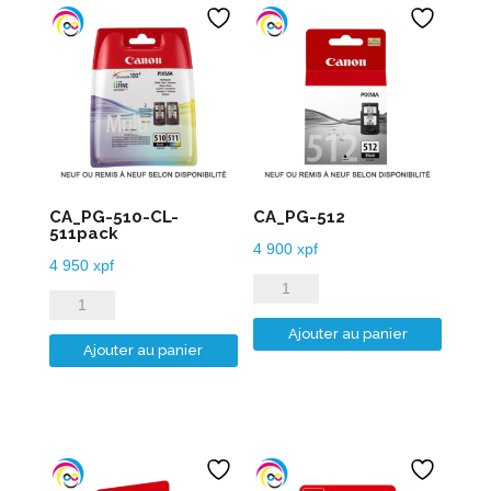
CA_PG-510-CL-
CA_PG-512
511pack
4 900
xpf
4 950
xpf
quantité
quantité
de
de
Ajouter au panier
CA_PG-
Ajouter au panier
CA_PG-
512
510-
CL-
511pack