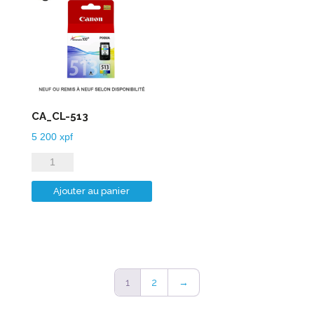
CA_CL-513
5 200
xpf
quantité
de
Ajouter au panier
CA_CL-
513
1
2
→