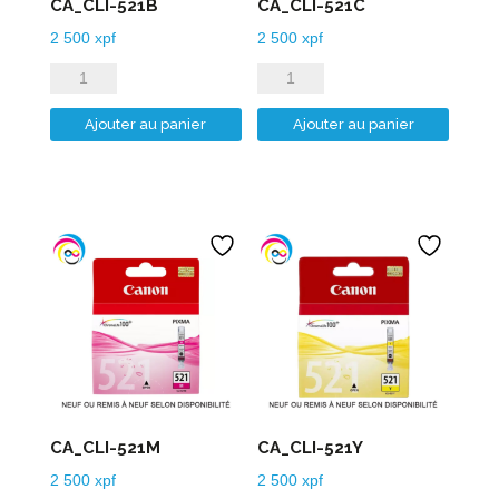
CA_CLI-521B
CA_CLI-521C
2 500
xpf
2 500
xpf
quantité
quantité
de
de
Ajouter au panier
Ajouter au panier
CA_CLI-
CA_CLI-
521B
521C
CA_CLI-521M
CA_CLI-521Y
2 500
xpf
2 500
xpf