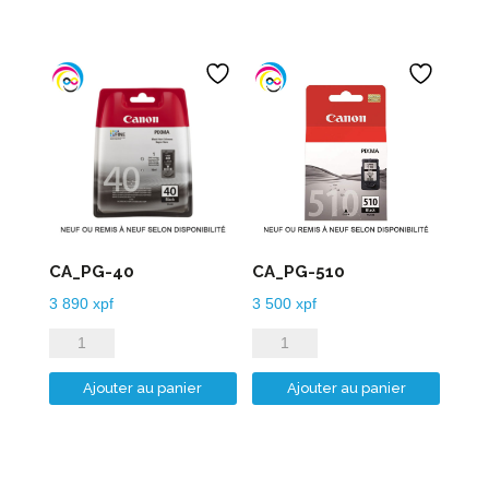
CA_PG-40
CA_PG-510
3 890
xpf
3 500
xpf
quantité
quantité
de
de
Ajouter au panier
Ajouter au panier
CA_PG-
CA_PG-
40
510