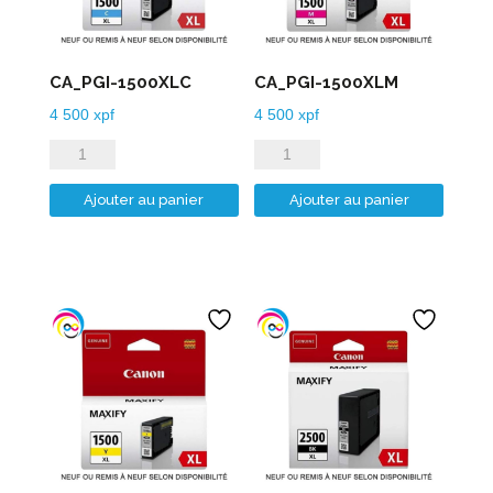
CA_PGI-1500XLC
CA_PGI-1500XLM
4 500
xpf
4 500
xpf
quantité
quantité
de
de
Ajouter au panier
Ajouter au panier
CA_PGI-
CA_PGI-
1500XLC
1500XLM