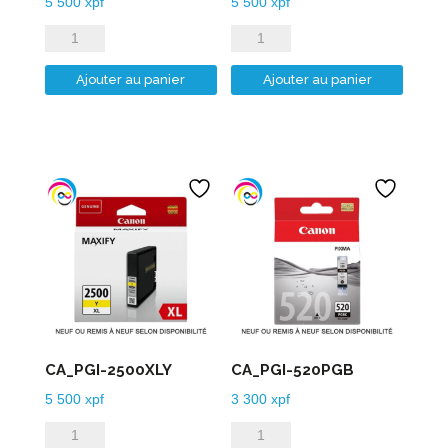
5 500
xpf
5 500
xpf
quantité
quantité
de
de
Ajouter au panier
Ajouter au panier
CA_PGI-
CA_PGI-
2500XLC
2500XLM
CA_PGI-2500XLY
CA_PGI-520PGB
5 500
xpf
3 300
xpf
quantité
quantité