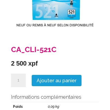
CA_CLI-521C
2 500
xpf
quantité
Ajouter au panier
de
CA_CLI-
521C
Informations complémentaires
Poids
0,09 kg