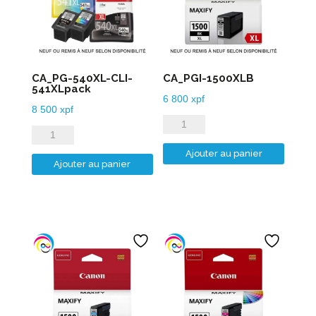
CA_PG-540XL-CLI-
CA_PGI-1500XLB
541XLpack
6 800
xpf
8 500
xpf
quantité
quantité
de
de
Ajouter au panier
CA_PGI-
Ajouter au panier
CA_PG-
1500XLB
540XL-
CLI-
541XLpack