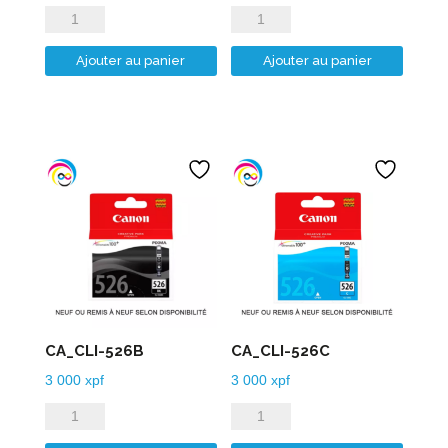
quantité
quantité
de
de
Ajouter au panier
Ajouter au panier
CA_CLI-
CA_CLI-
521M
521Y
CA_CLI-526B
CA_CLI-526C
3 000
xpf
3 000
xpf
quantité
quantité
de
de