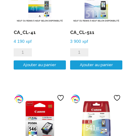
CA_CL-41
CA_CL-511
4 190
xpf
3 900
xpf
quantité
quantité
de
de
Ajouter au panier
Ajouter au panier
CA_CL-
CA_CL-
41
511