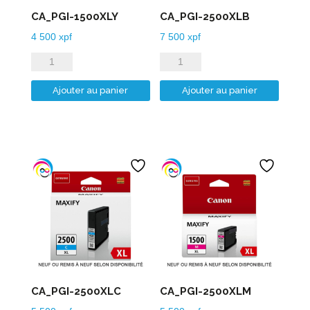
CA_PGI-1500XLY
CA_PGI-2500XLB
4 500
xpf
7 500
xpf
quantité
quantité
de
de
Ajouter au panier
Ajouter au panier
CA_PGI-
CA_PGI-
1500XLY
2500XLB
CA_PGI-2500XLC
CA_PGI-2500XLM