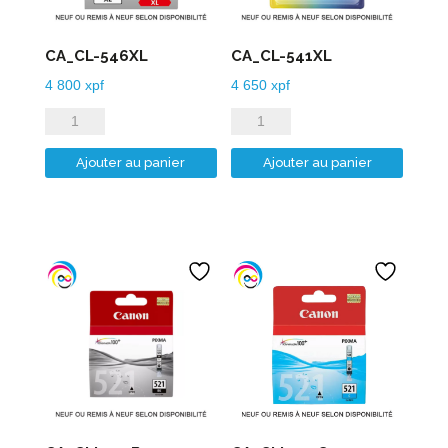
CA_CL-546XL
CA_CL-541XL
4 800
xpf
4 650
xpf
quantité
quantité
de
de
Ajouter au panier
Ajouter au panier
CA_CL-
CA_CL-
546XL
541XL