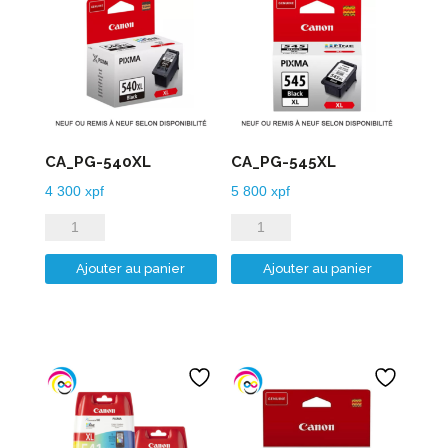
CA_PG-540XL
CA_PG-545XL
4 300
xpf
5 800
xpf
quantité
quantité
de
de
Ajouter au panier
Ajouter au panier
CA_PG-
CA_PG-
540XL
545XL