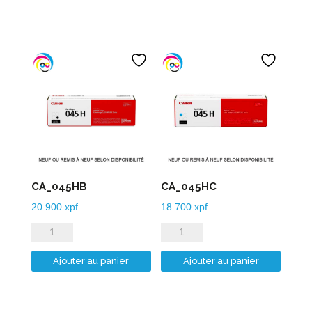
525PGB
580PGB
CA_045HB
CA_045HC
20 900
xpf
18 700
xpf
quantité
quantité
de
de
Ajouter au panier
Ajouter au panier
CA_045HB
CA_045HC