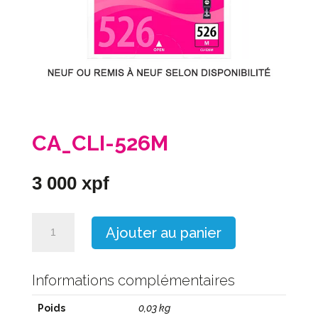
CA_CLI-526M
3 000
xpf
quantité
Ajouter au panier
de
CA_CLI-
526M
Informations complémentaires
Poids
0,03 kg