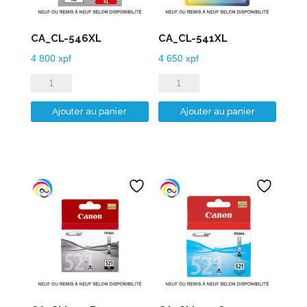
CA_CL-546XL
CA_CL-541XL
4 800
xpf
4 650
xpf
quantité
quantité
de
de
Ajouter au panier
Ajouter au panier
CA_CL-
CA_CL-
546XL
541XL