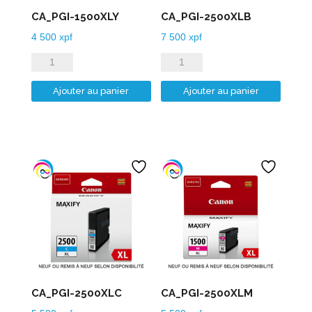
CA_PGI-1500XLY
CA_PGI-2500XLB
4 500
xpf
7 500
xpf
quantité
quantité
de
de
Ajouter au panier
Ajouter au panier
CA_PGI-
CA_PGI-
1500XLY
2500XLB
CA_PGI-2500XLC
CA_PGI-2500XLM