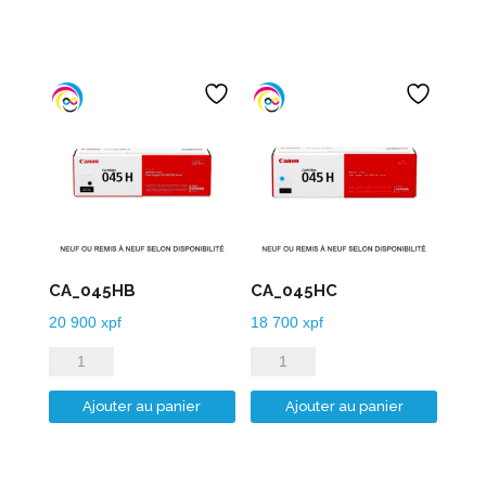
525PGB
580PGB
CA_045HB
CA_045HC
20 900
xpf
18 700
xpf
quantité
quantité
de
de
Ajouter au panier
Ajouter au panier
CA_045HB
CA_045HC