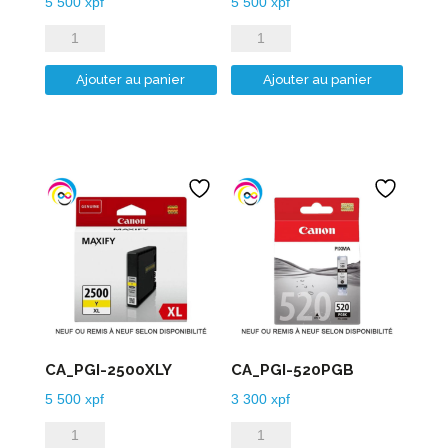
5 500
xpf
5 500
xpf
quantité
quantité
de
de
Ajouter au panier
Ajouter au panier
CA_PGI-
CA_PGI-
2500XLC
2500XLM
CA_PGI-2500XLY
CA_PGI-520PGB
5 500
xpf
3 300
xpf
quantité
quantité