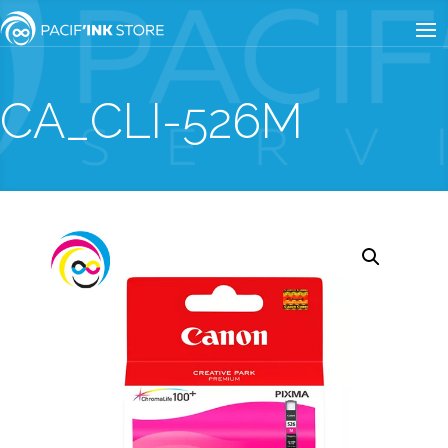
CA_CLI-526M