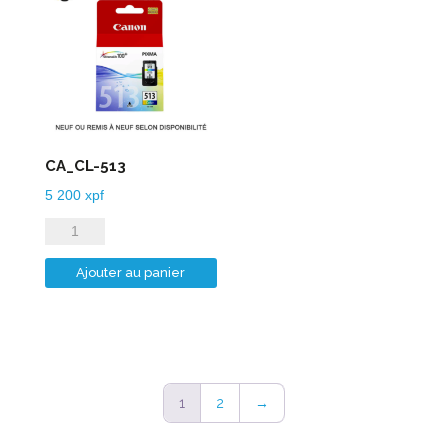
CA_CL-513
5 200
xpf
quantité
de
Ajouter au panier
CA_CL-
513
1
2
→