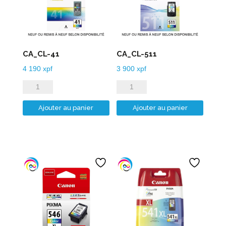
CA_CL-41
CA_CL-511
4 190
xpf
3 900
xpf
quantité
quantité
de
de
Ajouter au panier
Ajouter au panier
CA_CL-
CA_CL-
41
511