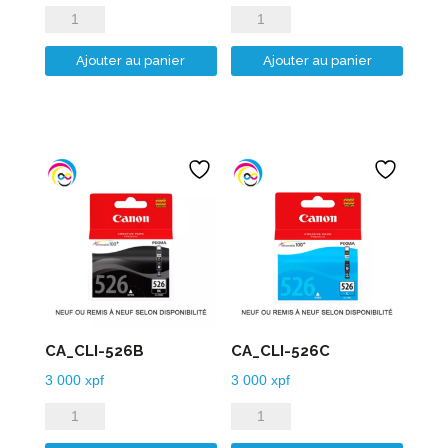
quantité
quantité
de
de
Ajouter au panier
Ajouter au panier
CA_CLI-
CA_CLI-
521M
521Y
CA_CLI-526B
CA_CLI-526C
3 000
xpf
3 000
xpf
quantité
quantité
de
de