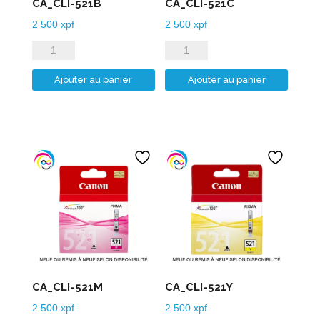
CA_CLI-521B
CA_CLI-521C
2 500
xpf
2 500
xpf
quantité
quantité
de
de
Ajouter au panier
Ajouter au panier
CA_CLI-
CA_CLI-
521B
521C
CA_CLI-521M
CA_CLI-521Y
2 500
xpf
2 500
xpf