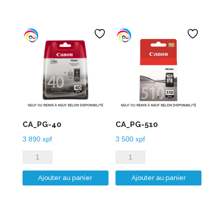
CA_PG-40
CA_PG-510
3 890
xpf
3 500
xpf
quantité
quantité
de
de
Ajouter au panier
Ajouter au panier
CA_PG-
CA_PG-
40
510