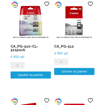
CA_PG-510-CL-
CA_PG-512
511pack
4 900
xpf
4 950
xpf
quantité
quantité
de
de
Ajouter au panier
CA_PG-
Ajouter au panier
CA_PG-
512
510-
CL-
511pack