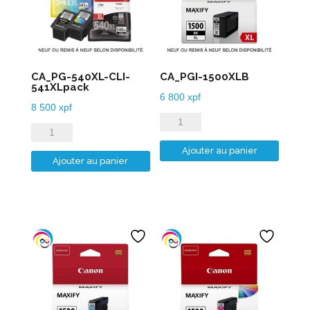
CA_PG-540XL-CLI-
CA_PGI-1500XLB
541XLpack
6 800
xpf
8 500
xpf
quantité
quantité
de
de
Ajouter au panier
CA_PGI-
Ajouter au panier
CA_PG-
1500XLB
540XL-
CLI-
541XLpack