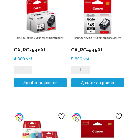
CA_PG-540XL
CA_PG-545XL
4 300
xpf
5 800
xpf
quantité
quantité
de
de
Ajouter au panier
Ajouter au panier
CA_PG-
CA_PG-
540XL
545XL