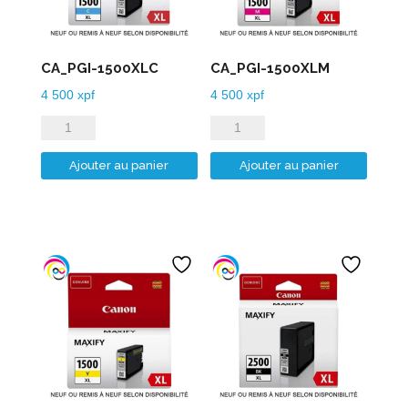
CA_PGI-1500XLC
CA_PGI-1500XLM
4 500
xpf
4 500
xpf
quantité
quantité
de
de
Ajouter au panier
Ajouter au panier
CA_PGI-
CA_PGI-
1500XLC
1500XLM