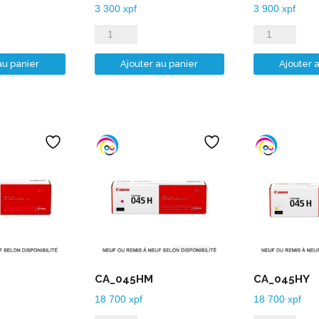
3 300
xpf
3 900
xpf
quantité
quantité
de
de
au panier
Ajouter au panier
Ajouter 
CA_PGI-
CA_PGI-
520PGB
525PGB
CA_045HM
CA_045HY
18 700
xpf
18 700
xpf