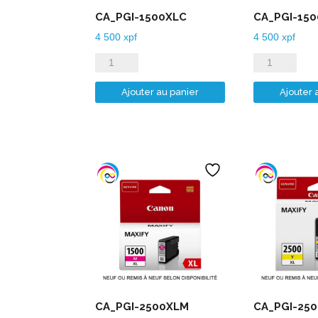
CA_PGI-1500XLC
CA_PGI-15
4 500
xpf
4 500
xpf
quantité
quantité
de
de
Ajouter au panier
Ajouter 
CA_PGI-
CA_PGI-
1500XLC
1500XLM
CA_PGI-2500XLM
CA_PGI-25