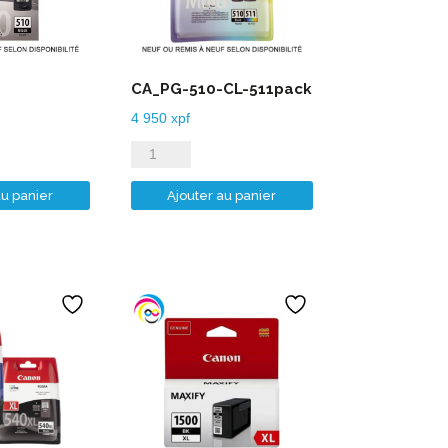
CA_PG-510-CL-511pack
4 950
xpf
quantité
de
au panier
Ajouter au panier
CA_PG-
510-
CL-
511pack