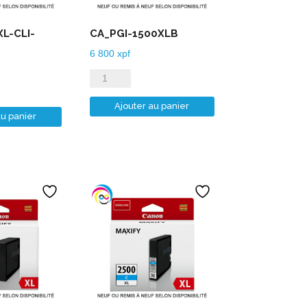
L-CLI-
CA_PGI-1500XLB
6 800
xpf
quantité
de
Ajouter au panier
CA_PGI-
au panier
1500XLB