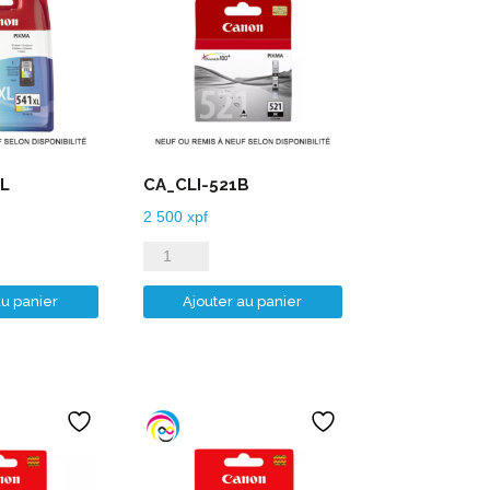
L
CA_CLI-521B
2 500
xpf
quantité
de
au panier
Ajouter au panier
CA_CLI-
521B