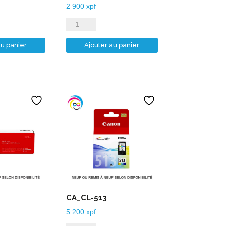
2 900
xpf
quantité
de
au panier
Ajouter au panier
CA_PGI-
580PGB
CA_CL-513
5 200
xpf