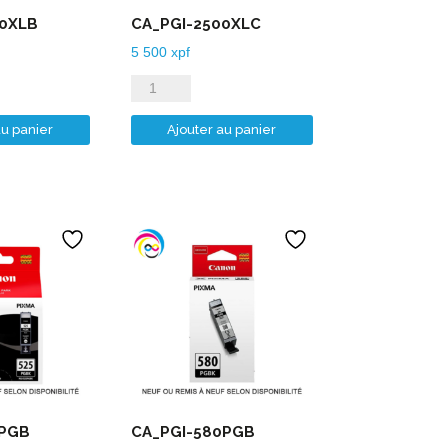
00XLB
CA_PGI-2500XLC
5 500
xpf
quantité
de
au panier
Ajouter au panier
CA_PGI-
2500XLC
5PGB
CA_PGI-580PGB