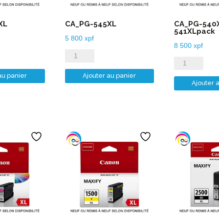
XL
CA_PG-545XL
CA_PG-540X
541XLpack
5 800
xpf
8 500
xpf
quantité
quantité
de
de
au panier
Ajouter au panier
CA_PG-
Ajouter 
CA_PG-
545XL
540XL-
CLI-
541XLpack