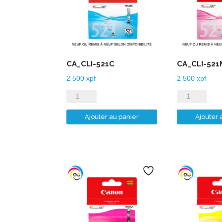
CA_CLI-521C
CA_CLI-521
2 500
xpf
2 500
xpf
quantité
quantité
de
de
Ajouter au panier
Ajouter 
CA_CLI-
CA_CLI-
521C
521M