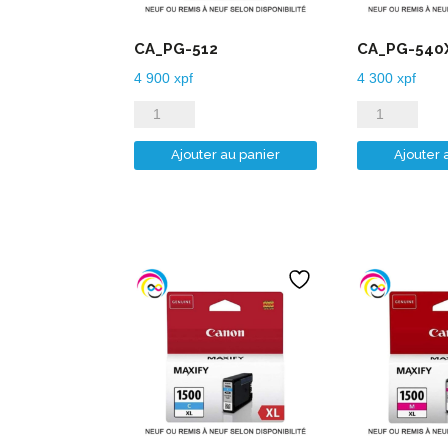
CA_PG-512
CA_PG-540
4 900
xpf
4 300
xpf
quantité
quantité
de
de
Ajouter au panier
Ajouter 
CA_PG-
CA_PG-
512
540XL