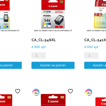
CA_CL-546XL
CA_CL-541X
4 800
xpf
4 650
xpf
quantité
quantité
de
de
au panier
Ajouter au panier
Ajouter 
CA_CL-
CA_CL-
546XL
541XL