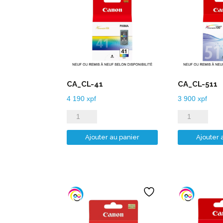
CA_CL-41
CA_CL-511
4 190
xpf
3 900
xpf
quantité
quantité
de
de
Ajouter au panier
Ajouter 
CA_CL-
CA_CL-
41
511