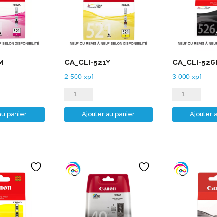
M
CA_CLI-521Y
CA_CLI-526
2 500
xpf
3 000
xpf
quantité
quantité
de
de
au panier
Ajouter au panier
Ajouter 
CA_CLI-
CA_CLI-
521Y
526B