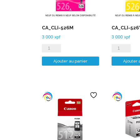
CA_CLI-526M
CA_CLI-526
3 000
xpf
3 000
xpf
quantité
quantité
de
de
Ajouter au panier
Ajouter 
CA_CLI-
CA_CLI-
526M
526Y