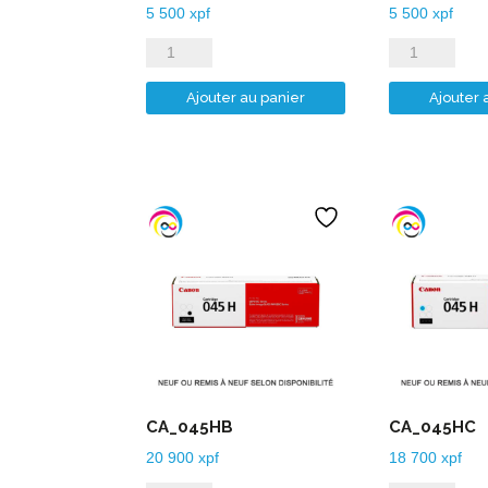
5 500
xpf
5 500
xpf
quantité
quantité
de
de
Ajouter au panier
Ajouter 
CA_PGI-
CA_PGI-
2500XLM
2500XLY
CA_045HB
CA_045HC
20 900
xpf
18 700
xpf