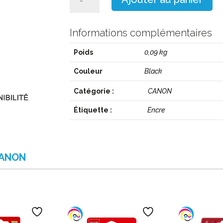
de
CA_PGI-
520PGB
Informations complémentaires
Poids
0,09 kg
Couleur
Black
Catégorie :
CANON
Étiquette :
Encre
ANON