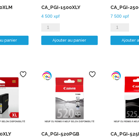
00XLM
CA_PGI-1500XLY
CA_PGI-25
4 500
xpf
7 500
xpf
quantité
quantité
de
de
au panier
Ajouter au panier
Ajouter 
CA_PGI-
CA_PGI-
1500XLY
2500XLB
00XLY
CA_PGI-520PGB
CA_PGI-52