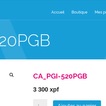
Accueil
Boutique
Mes pr
520PGB
CA_PGI-520PGB
3 300
xpf
quantité
Ajouter au panier