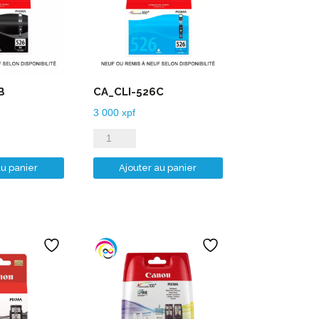
B
CA_CLI-526C
3 000
xpf
quantité
de
au panier
Ajouter au panier
CA_CLI-
526C