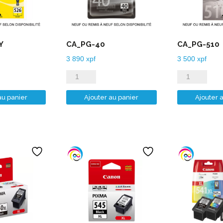
Y
CA_PG-40
CA_PG-510
3 890
xpf
3 500
xpf
quantité
quantité
de
de
au panier
Ajouter au panier
Ajouter 
CA_PG-
CA_PG-
40
510