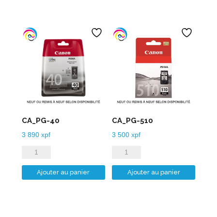
CA_PG-40
CA_PG-510
3 890
xpf
3 500
xpf
quantité
quantité
de
de
Ajouter au panier
Ajouter au panier
CA_PG-
CA_PG-
40
510