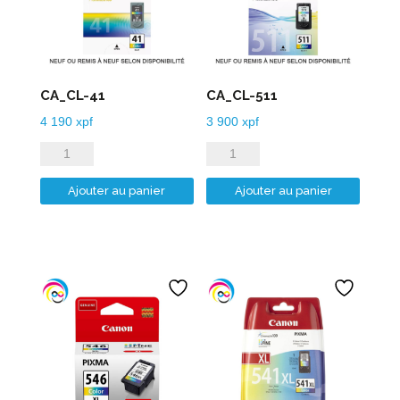
CA_CL-41
CA_CL-511
4 190
xpf
3 900
xpf
quantité
quantité
de
de
Ajouter au panier
Ajouter au panier
CA_CL-
CA_CL-
41
511