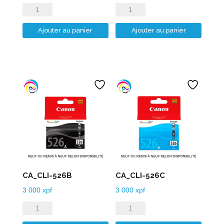
quantité
quantité
de
de
Ajouter au panier
Ajouter au panier
CA_CLI-
CA_CLI-
521M
521Y
CA_CLI-526B
CA_CLI-526C
3 000
xpf
3 000
xpf
quantité
quantité
de
de