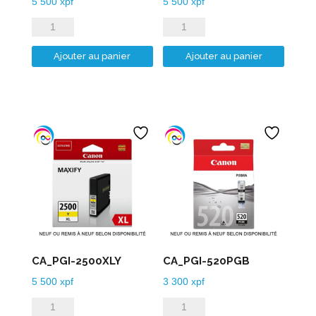
5 500
xpf
5 500
xpf
quantité
quantité
de
de
Ajouter au panier
Ajouter au panier
CA_PGI-
CA_PGI-
2500XLC
2500XLM
CA_PGI-2500XLY
CA_PGI-520PGB
5 500
xpf
3 300
xpf
quantité
quantité