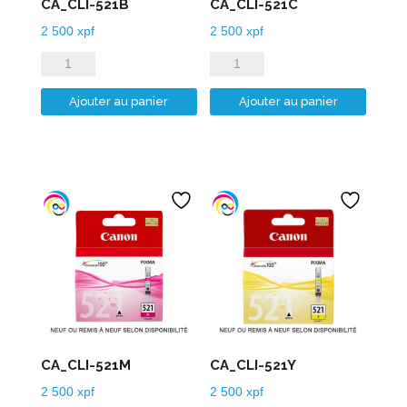
CA_CLI-521B
CA_CLI-521C
2 500
xpf
2 500
xpf
quantité
quantité
de
de
Ajouter au panier
Ajouter au panier
CA_CLI-
CA_CLI-
521B
521C
CA_CLI-521M
CA_CLI-521Y
2 500
xpf
2 500
xpf