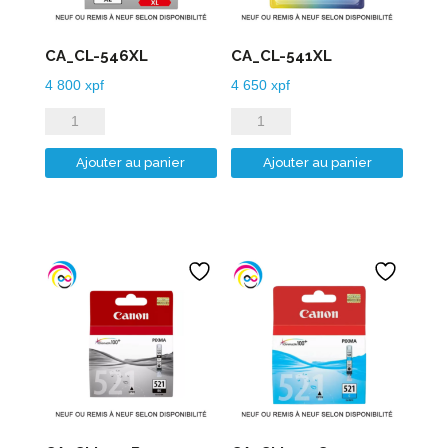
CA_CL-546XL
CA_CL-541XL
4 800
xpf
4 650
xpf
quantité
quantité
de
de
Ajouter au panier
Ajouter au panier
CA_CL-
CA_CL-
546XL
541XL