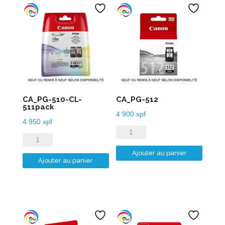
CA_PG-510-CL-
CA_PG-512
511pack
4 900
xpf
4 950
xpf
quantité
quantité
de
de
Ajouter au panier
CA_PG-
Ajouter au panier
CA_PG-
512
510-
CL-
511pack