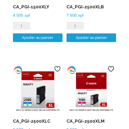
CA_PGI-1500XLY
CA_PGI-2500XLB
4 500
xpf
7 500
xpf
quantité
quantité
de
de
Ajouter au panier
Ajouter au panier
CA_PGI-
CA_PGI-
1500XLY
2500XLB
CA_PGI-2500XLC
CA_PGI-2500XLM