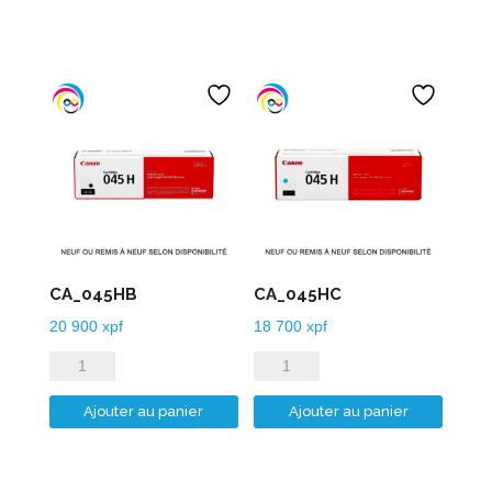
525PGB
580PGB
CA_045HB
CA_045HC
20 900
xpf
18 700
xpf
quantité
quantité
de
de
Ajouter au panier
Ajouter au panier
CA_045HB
CA_045HC