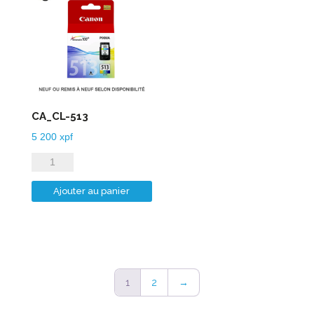
CA_CL-513
5 200
xpf
quantité
de
Ajouter au panier
CA_CL-
513
1
2
→