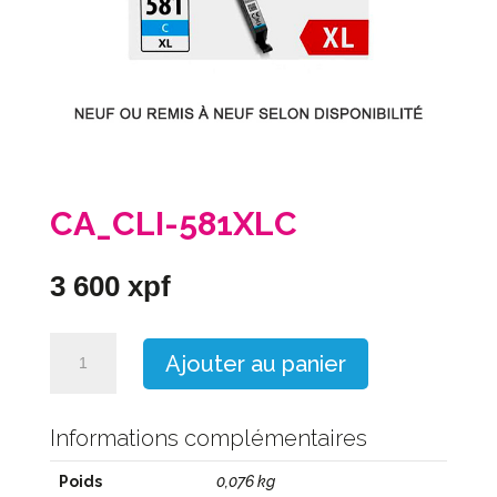
CA_CLI-581XLC
3 600
xpf
quantité
Ajouter au panier
de
CA_CLI-
581XLC
Informations complémentaires
Poids
0,076 kg