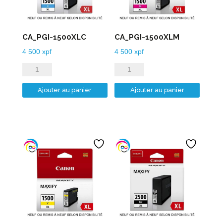
CA_PGI-1500XLC
CA_PGI-1500XLM
4 500
xpf
4 500
xpf
quantité
quantité
de
de
Ajouter au panier
Ajouter au panier
CA_PGI-
CA_PGI-
1500XLC
1500XLM