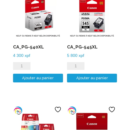
CA_PG-540XL
CA_PG-545XL
4 300
xpf
5 800
xpf
quantité
quantité
de
de
Ajouter au panier
Ajouter au panier
CA_PG-
CA_PG-
540XL
545XL