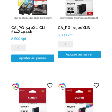
CA_PG-540XL-CLI-
CA_PGI-1500XLB
541XLpack
6 800
xpf
8 500
xpf
quantité
quantité
de
de
Ajouter au panier
CA_PGI-
Ajouter au panier
CA_PG-
1500XLB
540XL-
CLI-
541XLpack