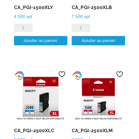
CA_PGI-1500XLY
CA_PGI-2500XLB
4 500
xpf
7 500
xpf
quantité
quantité
de
de
Ajouter au panier
Ajouter au panier
CA_PGI-
CA_PGI-
1500XLY
2500XLB
CA_PGI-2500XLC
CA_PGI-2500XLM