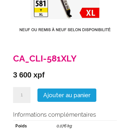
CA_CLI-581XLY
3 600
xpf
quantité
Ajouter au panier
de
CA_CLI-
581XLY
Informations complémentaires
Poids
0,076 kg