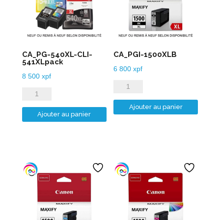
CA_PG-540XL-CLI-
CA_PGI-1500XLB
541XLpack
6 800
xpf
8 500
xpf
quantité
quantité
de
de
Ajouter au panier
CA_PGI-
Ajouter au panier
CA_PG-
1500XLB
540XL-
CLI-
541XLpack