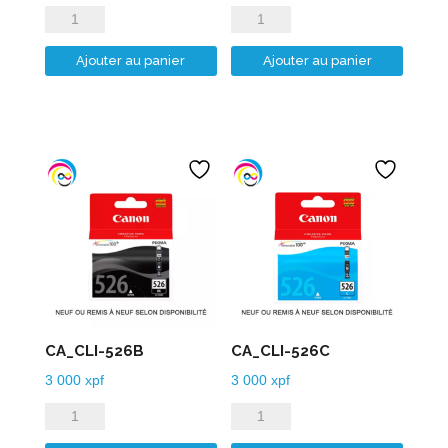
quantité
quantité
de
de
Ajouter au panier
Ajouter au panier
CA_CLI-
CA_CLI-
521M
521Y
CA_CLI-526B
CA_CLI-526C
3 000
xpf
3 000
xpf
quantité
quantité
de
de