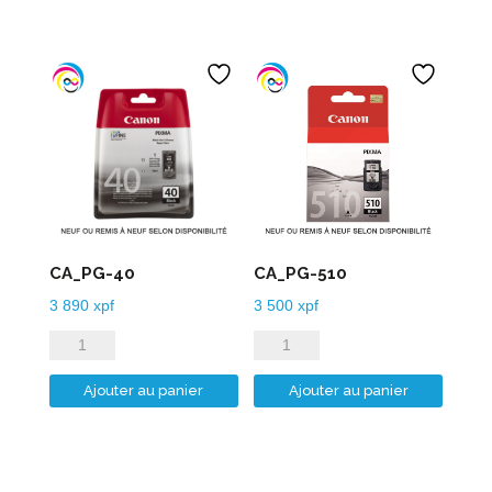
CA_PG-40
CA_PG-510
3 890
xpf
3 500
xpf
quantité
quantité
de
de
Ajouter au panier
Ajouter au panier
CA_PG-
CA_PG-
40
510