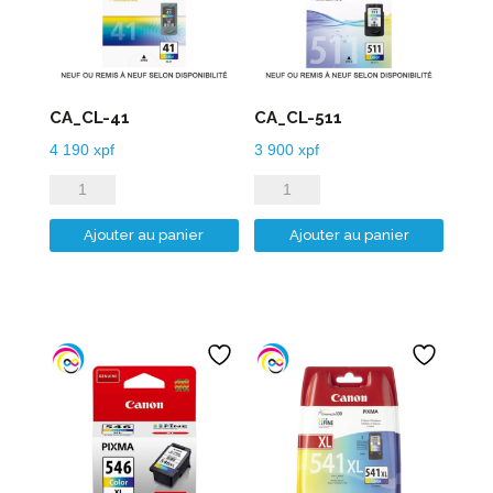
CA_CL-41
CA_CL-511
4 190
xpf
3 900
xpf
quantité
quantité
de
de
Ajouter au panier
Ajouter au panier
CA_CL-
CA_CL-
41
511