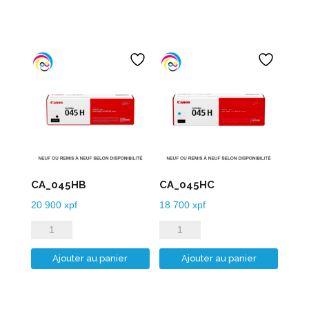
525PGB
580PGB
CA_045HB
CA_045HC
20 900
xpf
18 700
xpf
quantité
quantité
de
de
Ajouter au panier
Ajouter au panier
CA_045HB
CA_045HC