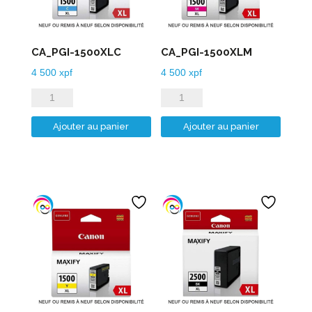
CA_PGI-1500XLC
CA_PGI-1500XLM
4 500
xpf
4 500
xpf
quantité
quantité
de
de
Ajouter au panier
Ajouter au panier
CA_PGI-
CA_PGI-
1500XLC
1500XLM