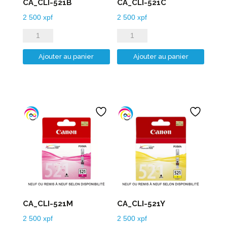
CA_CLI-521B
CA_CLI-521C
2 500
xpf
2 500
xpf
quantité
quantité
de
de
Ajouter au panier
Ajouter au panier
CA_CLI-
CA_CLI-
521B
521C
CA_CLI-521M
CA_CLI-521Y
2 500
xpf
2 500
xpf