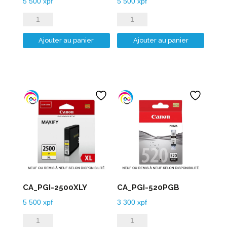
5 500
xpf
5 500
xpf
quantité
quantité
de
de
Ajouter au panier
Ajouter au panier
CA_PGI-
CA_PGI-
2500XLC
2500XLM
CA_PGI-2500XLY
CA_PGI-520PGB
5 500
xpf
3 300
xpf
quantité
quantité