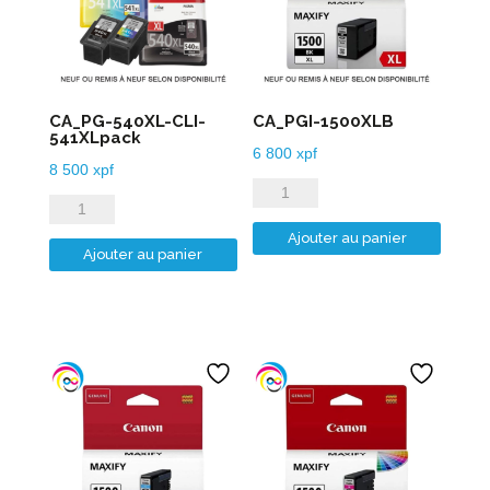
CA_PG-540XL-CLI-
CA_PGI-1500XLB
541XLpack
6 800
xpf
8 500
xpf
quantité
quantité
de
de
Ajouter au panier
CA_PGI-
Ajouter au panier
CA_PG-
1500XLB
540XL-
CLI-
541XLpack