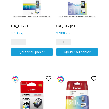
CA_CL-41
CA_CL-511
4 190
xpf
3 900
xpf
quantité
quantité
de
de
Ajouter au panier
Ajouter au panier
CA_CL-
CA_CL-
41
511