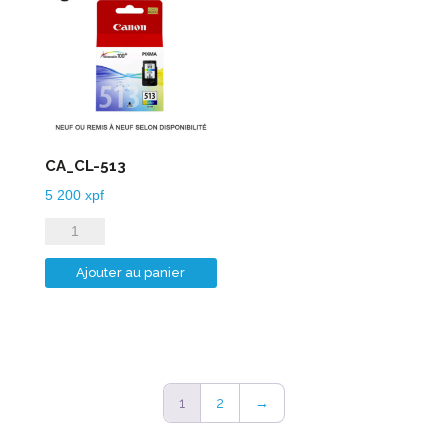
CA_CL-513
5 200
xpf
quantité
de
Ajouter au panier
CA_CL-
513
1
2
→