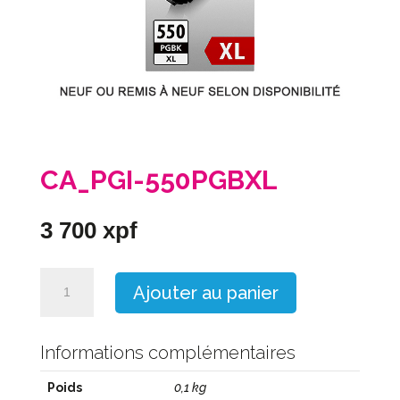
CA_PGI-550PGBXL
3 700
xpf
quantité
Ajouter au panier
de
CA_PGI-
550PGBXL
Informations complémentaires
Poids
0,1 kg