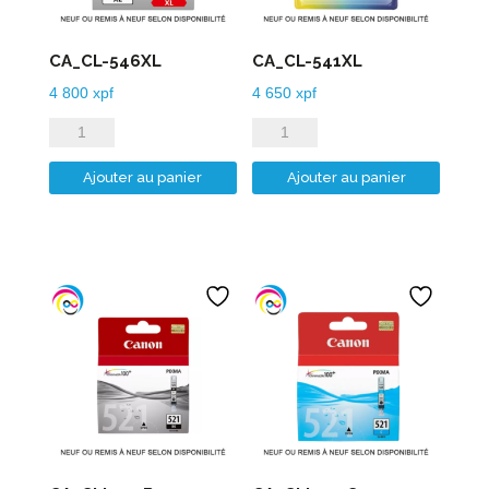
CA_CL-546XL
CA_CL-541XL
4 800
xpf
4 650
xpf
quantité
quantité
de
de
Ajouter au panier
Ajouter au panier
CA_CL-
CA_CL-
546XL
541XL