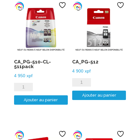
CA_PG-510-CL-
CA_PG-512
511pack
4 900
xpf
4 950
xpf
quantité
quantité
de
de
Ajouter au panier
CA_PG-
Ajouter au panier
CA_PG-
512
510-
CL-
511pack