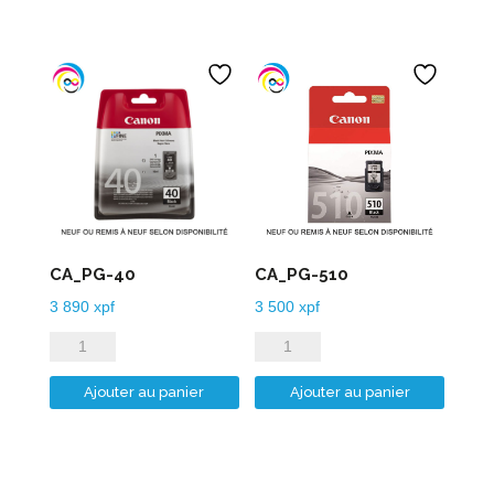
CA_PG-40
CA_PG-510
3 890
xpf
3 500
xpf
quantité
quantité
de
de
Ajouter au panier
Ajouter au panier
CA_PG-
CA_PG-
40
510