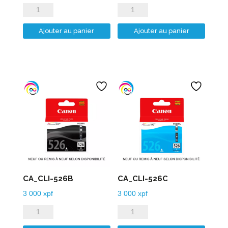
quantité
quantité
de
de
Ajouter au panier
Ajouter au panier
CA_CLI-
CA_CLI-
521M
521Y
CA_CLI-526B
CA_CLI-526C
3 000
xpf
3 000
xpf
quantité
quantité
de
de