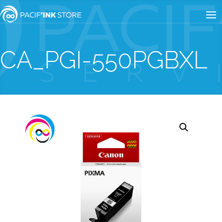
CA_PGI-550PGBXL