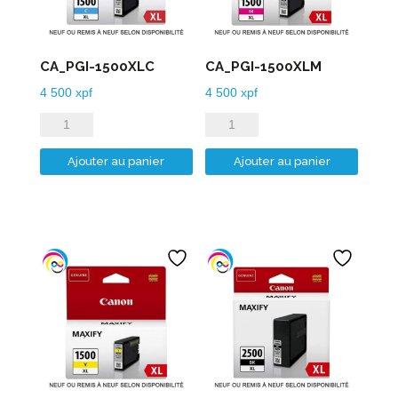
CA_PGI-1500XLC
CA_PGI-1500XLM
4 500
xpf
4 500
xpf
quantité
quantité
de
de
Ajouter au panier
Ajouter au panier
CA_PGI-
CA_PGI-
1500XLC
1500XLM