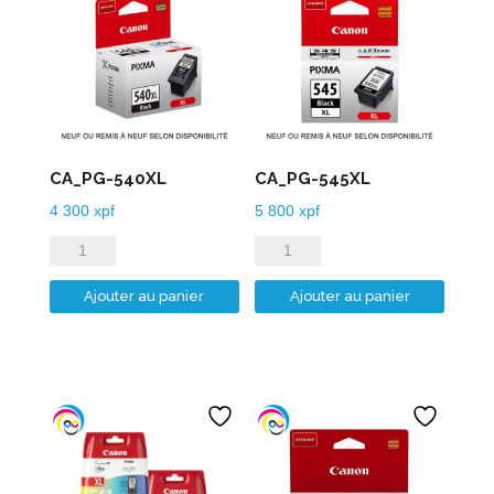
CA_PG-540XL
CA_PG-545XL
4 300
xpf
5 800
xpf
quantité
quantité
de
de
Ajouter au panier
Ajouter au panier
CA_PG-
CA_PG-
540XL
545XL