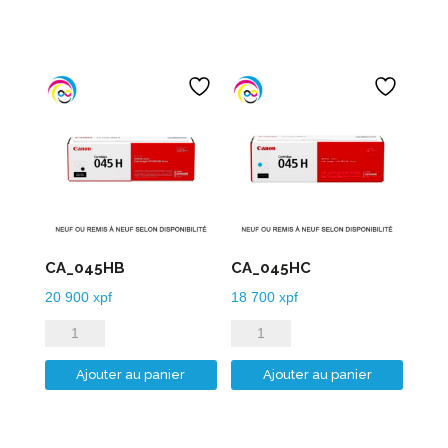
525PGB
580PGB
CA_045HB
CA_045HC
20 900
xpf
18 700
xpf
quantité
quantité
de
de
Ajouter au panier
Ajouter au panier
CA_045HB
CA_045HC