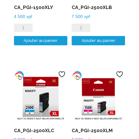
CA_PGI-1500XLY
CA_PGI-2500XLB
4 500
xpf
7 500
xpf
quantité
quantité
de
de
Ajouter au panier
Ajouter au panier
CA_PGI-
CA_PGI-
1500XLY
2500XLB
CA_PGI-2500XLC
CA_PGI-2500XLM